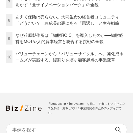
7
明かす「量子イノベーションパーク」の全貌
あえて保険は売らない。大同生命の経営者コミュニティ
8
「どうだい？」急成長の裏にある「恩返し」と生存戦略
なぜ荏原製作所は「知財ROIC」を導入したのか──知財経
9
営をMOTや人的資本経営と統合する挑戦の全貌
バリューチェーンから「バリューサイクル」へ。旭化成ホ
10
ームズが実践する、縦割りを壊す顧客起点の事業変革
「Leadership ☓ Innovation」を軸に、企業においてビジネ
スを創出、変革していく事業開発者のためのメディアで
す。