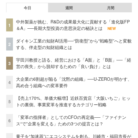
今日
週間
月間
中外製薬が挑む、R&Dの成果最大化に貢献する「進化版FP
1
＆A」──長期大型投資の意思決定の秘訣とは
NEW
ダイキン工業の知財AI活用──“防衛型”から“戦略型”へと変貌
2
する、伴走型の知財組織とは
宇田川教授と語る、経営における「A面」と「B面」──「経
3
営の喪失」から脱却するための「良い負け」とは
大企業の6割超が陥る「沈黙の組織」──U-ZEROが明かす、
4
高め合う組織への変革要件
【売上170%、単価大幅増】近鉄百貨店「大阪いちご」ヒッ
5
トの裏側。事業変革を推進するカテゴリー戦略
「変革の指揮者」としてのCFOの再定義──「ファイナン
6
ス“で”企業を変える」ための3つの提言とは？
量子を“加速器”にエコシステムを創る。川崎市・福田市長が