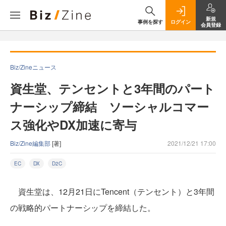
新規
事例を探す
ログイン
会員登録
Biz/Zineニュース
資生堂、テンセントと3年間のパート
ナーシップ締結 ソーシャルコマー
ス強化やDX加速に寄与
Biz/Zine編集部
[著]
2021/12/21 17:00
EC
DX
D2C
資生堂は、12月21日にTencent（テンセント）と3年間
の戦略的パートナーシップを締結した。