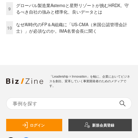
グローバル製造業Astemoと星野リゾートが挑むHRDX。守
9
るべき自社の強みと標準化、良いデータとは
なぜAI時代のFP＆A組織に「US-CMA（米国公認管理会計
10
士）」が必須なのか。IMA名誉会長に聞く
「Leadership ☓ Innovation」を軸に、企業においてビジネ
スを創出、変革していく事業開発者のためのメディアで
す。
ログイン
新規会員登録