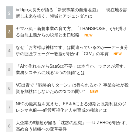
bridge大長氏が語る「新規事業の自走地図」──現在地を診
2
断し未来を描く、領域とアジェンダとは
ヤマハ流・新規事業の育て方。「TRANSPOSE」が仕掛け
3
る自前主義からの脱却と出口戦略
NEW
なぜ「お客様は神様です」は間違っているのか──データ分
4
析の巨匠フェーダー教授が明かす「CLV」の本質
NEW
「AIで作れるからSaaSは不要」は本当か。ラクスが示す、
5
業務システムに残る“4つの価値”とは
VC出資で「戦略的リターン」は得られるか？ 事業会社が投
6
資を無駄にしないための“3つの問い”
NEW
NECの最高益を支えた、FP＆Aによる短期と長期利益のジ
7
レンマ克服──経営可視化と人材育成の秘訣とは
大企業の6割超が陥る「沈黙の組織」──U-ZEROが明かす、
8
高め合う組織への変革要件