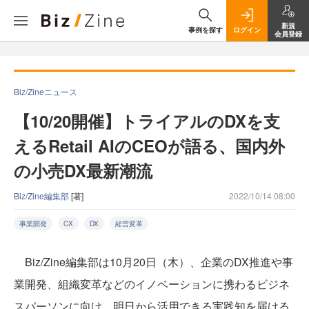
新規
事例を探す
ログイン
会員登録
Biz/Zineニュース
【10/20開催】トライアルのDXを支
えるRetail AIのCEOが語る、国内外
の小売DX最新潮流
Biz/Zine編集部
[著]
2022/10/14 08:00
事業開発
CX
DX
経営変革
Biz/Zine編集部は10月20日（木）、企業のDX推進や事
業開発、組織変革などのイノベーションに携わるビジネ
スパーソンに向け、明日から活用できる実践知を届ける