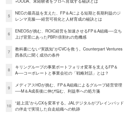
×OODA、未経験者をプロへ育成する秘訣とは
NECの最高益を支えた、FP＆Aによる短期と長期利益のジ
5
レンマ克服──経営可視化と人材育成の秘訣とは
ENEOSが挑む、ROIC経営を加速させるFP＆A組織──立ち
6
上げ背景にあったPBR1倍割れの危機感
教科書にない“実践知”がCVCを救う。Counterpart Ventures
7
西条氏に聞く成功の条件
キリングループの事業ポートフォリオ変革を支えるFP＆
8
A──コーポレートと事業会社の「戦略対話」とは？
メディアスHDが挑む、FP＆A組織によるグループ経営管理
9
──M＆A成長後に伸び悩む、利益率への処方箋
“超上流”からCXを変革する。JALデジタルがブレインパッド
10
の伴走で実現した自走組織への軌跡