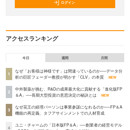
ログイン
アクセスランキング
今日
週間
月間
なぜ「お客様は神様です」は間違っているのか──データ分
1
析の巨匠フェーダー教授が明かす「CLV」の本質
NEW
中外製薬が挑む、R&Dの成果最大化に貢献する「進化版FP
2
＆A」──長期大型投資の意思決定の秘訣とは
NEW
なぜ花王の経理パーソンは事業参謀になれるのか──FP＆A
3
機能の再定義、タフアサインメントでの人材育成
ユニ・チャームの「日本版FP＆A」──創業者の経営モデル
4