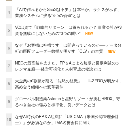
「AIで作れるからSaaSは不要」は本当か。ラクスが示す、
4
業務システムに残る“4つの価値”とは
VC出資で「戦略的リターン」は得られるか？ 事業会社が投
5
資を無駄にしないための“3つの問い”
NEW
なぜ「お客様は神様です」は間違っているのか──データ分
6
析の巨匠フェーダー教授が明かす「CLV」の本質
NEW
NECの最高益を支えた、FP＆Aによる短期と長期利益のジ
7
レンマ克服──経営可視化と人材育成の秘訣とは
大企業の6割超が陥る「沈黙の組織」──U-ZEROが明かす、
8
高め合う組織への変革要件
グローバル製造業Astemoと星野リゾートが挑むHRDX。守
9
るべき自社の強みと標準化、良いデータとは
なぜAI時代のFP＆A組織に「US-CMA（米国公認管理会計
10
士）」が必須なのか。IMA名誉会長に聞く