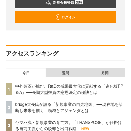
新規会員登録
無料
ログイン
アクセスランキング
今日
週間
月間
中外製薬が挑む、R&Dの成果最大化に貢献する「進化版FP
1
＆A」──長期大型投資の意思決定の秘訣とは
bridge大長氏が語る「新規事業の自走地図」──現在地を診
2
断し未来を描く、領域とアジェンダとは
ヤマハ流・新規事業の育て方。「TRANSPOSE」が仕掛け
3
る自前主義からの脱却と出口戦略
NEW