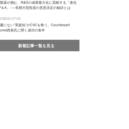
製薬が挑む、R&Dの成果最大化に貢献する「進化
P＆A」──長期大型投資の意思決定の秘訣とは
/08/04 07:00
書にない“実践知”がCVCを救う。Counterpart
ntures西条氏に聞く成功の条件
新着記事一覧を見る