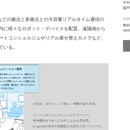
中外
版F
などの拠点と多拠点との大容量リアルタイム通信の
2026
教科
内に様々なロボット・デバイスを配置。遠隔地から
Ve
ートコンシェルジュやリアル着せ替えカメラなど、
ている。