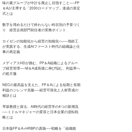
味の素グループが中計を廃止し目指すこと──FP
＆Aが主導する「2030ロードマップ」達成の算定
式とは
数字を埋めるだけで終わらない科目別の予算づく
り 経営企画部門初任者の実務ポイント
カイゼンの知能化から経営の知能化へ──旭鉄工
が実践する、生成AIファースト時代の組織論と仕
事の再定義
メディアスHDが挑む、FP＆A組織によるグルー
プ経営管理──M＆A成長後に伸び悩む、利益率へ
の処方箋
NECの最高益を支えた、FP＆Aによる短期と長期
利益のジレンマ克服──経営可視化と人材育成の
秘訣とは
琴坂教授と探る、AI時代の経営学の4つの新潮流
──ミドルマネジャーの変容と日本企業の逆転戦
略とは
日本版FP＆A×HRBPの真髄──戦略を「組織能