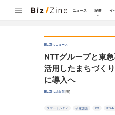
ニュース
記事
イ
Biz/Zineニュース
NTTグループと東急
活用したまちづくり
に導入へ
Biz/Zine編集部
[著]
スマートシティ
研究開発
DX
IOWN