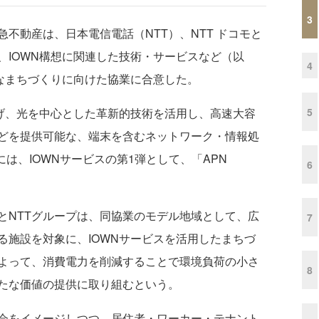
3
不動産は、日本電信電話（NTT）、NTT ドコモと
、IOWN構想に関連した技術・サービスなど（以
4
たなまちづくりに向けた協業に合意した。
5
掲げ、光を中心とした革新的技術を活用し、高速大容
どを提供可能な、端末を含むネットワーク・情報処
には、IOWNサービスの第1弾として、「APN
6
NTTグループは、同協業のモデル地域として、広
7
る施設を対象に、IOWNサービスを活用したまちづ
よって、消費電力を削減することで環境負荷の小さ
8
たな価値の提供に取り組むという。
会をイメージしつつ、居住者・ワーカー・テナント