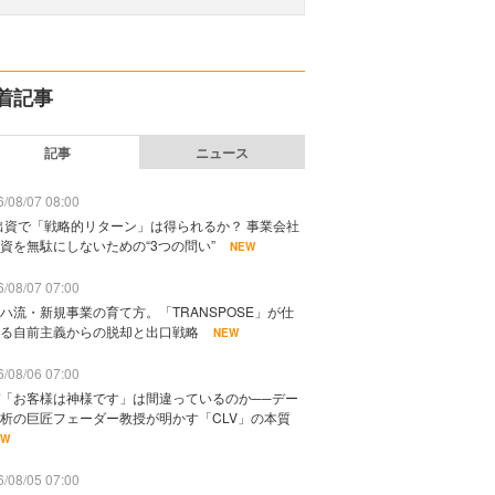
着記事
記事
ニュース
/08/07 08:00
出資で「戦略的リターン」は得られるか？ 事業会社
資を無駄にしないための“3つの問い”
NEW
/08/07 07:00
ハ流・新規事業の育て方。「TRANSPOSE」が仕
る自前主義からの脱却と出口戦略
NEW
/08/06 07:00
「お客様は神様です」は間違っているのか──デー
析の巨匠フェーダー教授が明かす「CLV」の本質
EW
/08/05 07:00