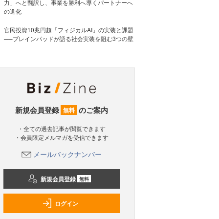
力」へと翻訳し、事業を勝利へ導くパートナーへ
の進化
官民投資10兆円超「フィジカルAI」の実装と課題
──ブレインパッドが語る社会実装を阻む3つの壁
新規会員登録
のご案内
無料
・全ての過去記事が閲覧できます
・会員限定メルマガを受信できます
メールバックナンバー
新規会員登録
無料
ログイン