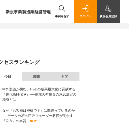
新規事業
製造業
経営管理
事例を探す
ログイン
新規
会員登録
クセスランキング
今日
週間
月間
中外製薬が挑む、R&Dの成果最大化に貢献する
「進化版FP＆A」──長期大型投資の意思決定の
秘訣とは
なぜ「お客様は神様です」は間違っているのか
──データ分析の巨匠フェーダー教授が明かす
「CLV」の本質
NEW