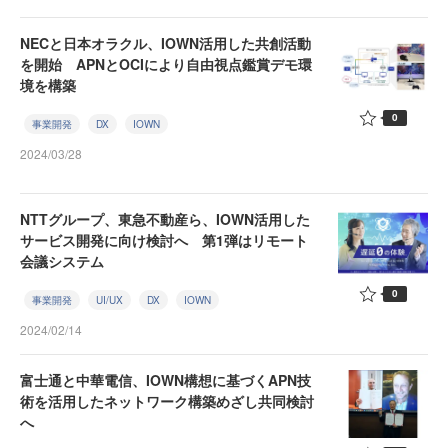
NECと日本オラクル、IOWN活用した共創活動
を開始 APNとOCIにより自由視点鑑賞デモ環
境を構築
0
事業開発
DX
IOWN
2024/03/28
NTTグループ、東急不動産ら、IOWN活用した
サービス開発に向け検討へ 第1弾はリモート
会議システム
0
事業開発
UI/UX
DX
IOWN
2024/02/14
富士通と中華電信、IOWN構想に基づくAPN技
術を活用したネットワーク構築めざし共同検討
へ