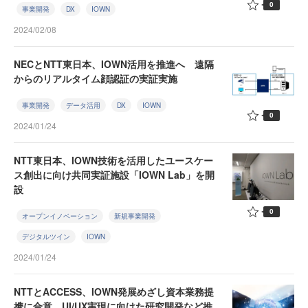
0
事業開発
DX
IOWN
2024/02/08
NECとNTT東日本、IOWN活用を推進へ 遠隔
からのリアルタイム顔認証の実証実施
事業開発
データ活用
DX
IOWN
0
2024/01/24
NTT東日本、IOWN技術を活用したユースケー
ス創出に向け共同実証施設「IOWN Lab」を開
設
0
オープンイノベーション
新規事業開発
デジタルツイン
IOWN
2024/01/24
NTTとACCESS、IOWN発展めざし資本業務提
携に合意 UI/UX実現に向けた研究開発など推