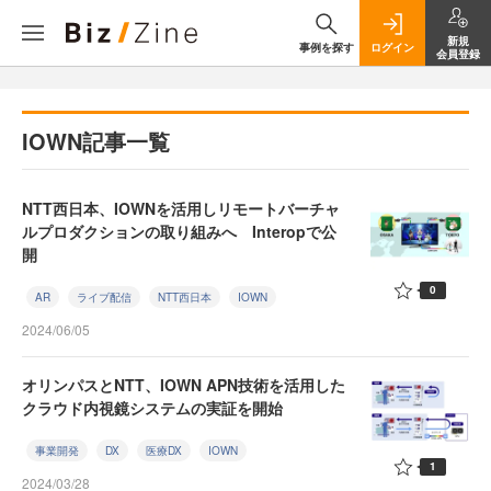
新規
事例を探す
ログイン
会員登録
IOWN記事一覧
NTT西日本、IOWNを活用しリモートバーチャ
ルプロダクションの取り組みへ Interopで公
開
0
AR
ライブ配信
NTT西日本
IOWN
2024/06/05
オリンパスとNTT、IOWN APN技術を活用した
クラウド内視鏡システムの実証を開始
事業開発
DX
医療DX
IOWN
1
2024/03/28