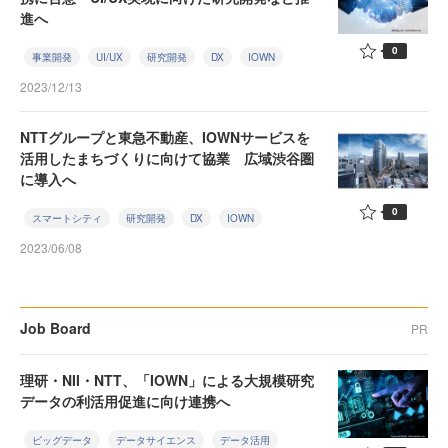
進へ
0
事業開発
UI/UX
研究開発
DX
IOWN
2023/12/13
NTTグループと東急不動産、IOWNサービスを
活用したまちづくりに向けて協業 広域渋谷圏
に導入へ
0
スマートシティ
研究開発
DX
IOWN
2023/06/08
Job Board
PR
理研・NII・NTT、「IOWN」による大規模研究
データの利活用促進に向け連携へ
ビッグデータ
データサイエンス
データ活用