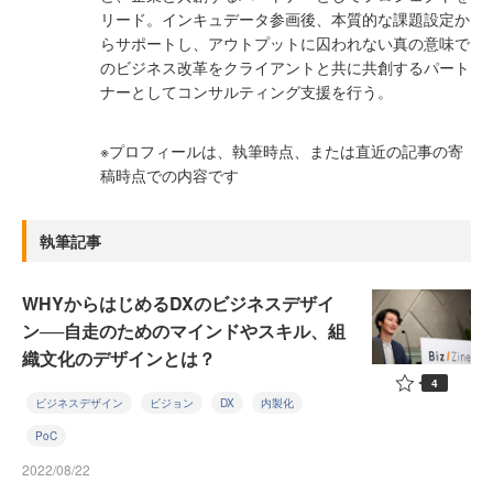
リード。インキュデータ参画後、本質的な課題設定か
らサポートし、アウトプットに囚われない真の意味で
のビジネス改革をクライアントと共に共創するパート
ナーとしてコンサルティング支援を行う。
※プロフィールは、執筆時点、または直近の記事の寄
稿時点での内容です
執筆記事
WHYからはじめるDXのビジネスデザイ
ン──自走のためのマインドやスキル、組
織文化のデザインとは？
4
ビジネスデザイン
ビジョン
DX
内製化
PoC
2022/08/22