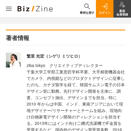
新規
事例を探す
ログイン
会員登録
著者情報
繁里 光宏（シゲリ ミツヒロ）
ziba tokyo クリエイティブディレクター
千葉大学工学部工業意匠学科卒業。大手精密機器会社
でカメラ、内視鏡などのプロダクトデザインに従事し
たのち、カナダ留学を経て、韓国サムスン電子の日本
デザイン室に勤務。先行デザイン開発を主体に、調
査、コンセプト抽出、デザインまでを担当。特に
2010 年からは中国、インド、東南アジアにおいて現
地デザイナー/リサーチャーとチームを組み、現地向
け白物家電デザイン開発のディレクションを担当す
る。2013年にはインド向け二槽式洗濯機でIF金賞を
受賞するなど、国内外のデザイン賞受賞多数。2016