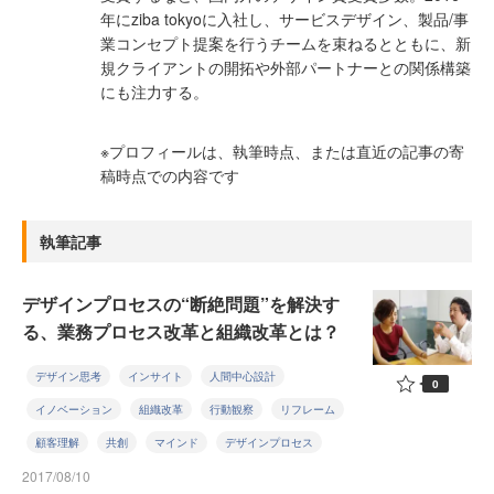
年にziba tokyoに入社し、サービスデザイン、製品/事
業コンセプト提案を行うチームを束ねるとともに、新
規クライアントの開拓や外部パートナーとの関係構築
にも注力する。
※プロフィールは、執筆時点、または直近の記事の寄
稿時点での内容です
執筆記事
デザインプロセスの“断絶問題”を解決す
る、業務プロセス改革と組織改革とは？
デザイン思考
インサイト
人間中心設計
0
イノベーション
組織改革
行動観察
リフレーム
顧客理解
共創
マインド
デザインプロセス
2017/08/10