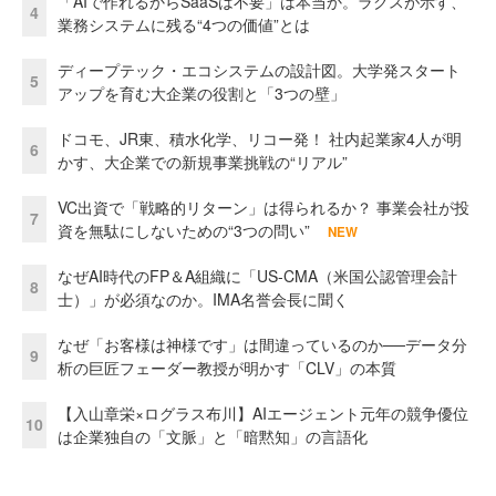
「AIで作れるからSaaSは不要」は本当か。ラクスが示す、
4
業務システムに残る“4つの価値”とは
ディープテック・エコシステムの設計図。大学発スタート
5
アップを育む大企業の役割と「3つの壁」
ドコモ、JR東、積水化学、リコー発！ 社内起業家4人が明
6
かす、大企業での新規事業挑戦の“リアル”
VC出資で「戦略的リターン」は得られるか？ 事業会社が投
7
資を無駄にしないための“3つの問い”
NEW
なぜAI時代のFP＆A組織に「US-CMA（米国公認管理会計
8
士）」が必須なのか。IMA名誉会長に聞く
なぜ「お客様は神様です」は間違っているのか──データ分
9
析の巨匠フェーダー教授が明かす「CLV」の本質
【入山章栄×ログラス布川】AIエージェント元年の競争優位
10
は企業独自の「文脈」と「暗黙知」の言語化