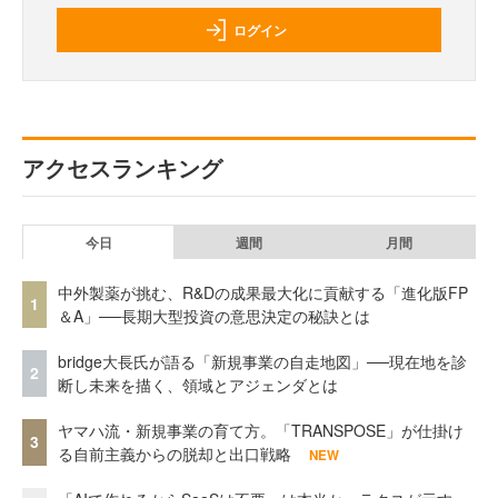
ログイン
アクセスランキング
今日
週間
月間
中外製薬が挑む、R&Dの成果最大化に貢献する「進化版FP
1
＆A」──長期大型投資の意思決定の秘訣とは
bridge大長氏が語る「新規事業の自走地図」──現在地を診
2
断し未来を描く、領域とアジェンダとは
ヤマハ流・新規事業の育て方。「TRANSPOSE」が仕掛け
3
る自前主義からの脱却と出口戦略
NEW