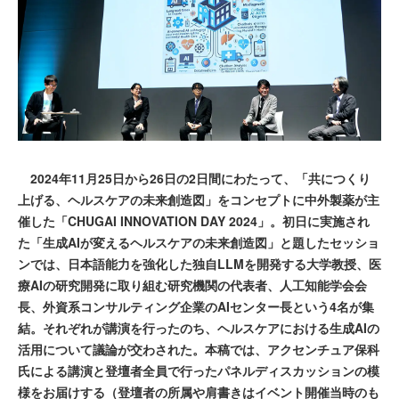
2024年11月25日から26日の2日間にわたって、「共につくり
上げる、ヘルスケアの未来創造図」をコンセプトに中外製薬が主
催した「CHUGAI INNOVATION DAY 2024」。初日に実施され
た「生成AIが変えるヘルスケアの未来創造図」と題したセッショ
ンでは、日本語能力を強化した独自LLMを開発する大学教授、医
療AIの研究開発に取り組む研究機関の代表者、人工知能学会会
長、外資系コンサルティング企業のAIセンター長という4名が集
結。それぞれが講演を行ったのち、ヘルスケアにおける生成AIの
活用について議論が交わされた。本稿では、アクセンチュア保科
氏による講演と登壇者全員で行ったパネルディスカッションの模
様をお届けする（登壇者の所属や肩書きはイベント開催当時のも