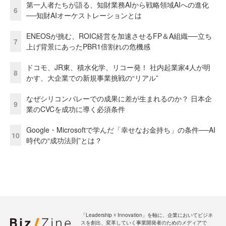
第一人者たちが語る、知財業務AIから戦略領域AIへの進化
6
──知財AIオーケストレーションとは
ENEOSが挑む、ROIC経営を加速させるFP＆A組織──立ち
7
上げ背景にあったPBR1倍割れの危機感
ドコモ、JR東、積水化学、リコー発！ 社内起業家4人が明
8
かす、大企業での新規事業挑戦の“リアル”
なぜシリコンバレーでの成果に差が生まれるのか？ 日本企
9
業のCVCを成功に導く必須条件
Google・Microsoftで学んだ「幸せなお金持ち」の条件──AI
10
時代の“成功法則”とは？
「Leadership ☓ Innovation」を軸に、企業においてビジネ
スを創出、変革していく事業開発者のためのメディアで