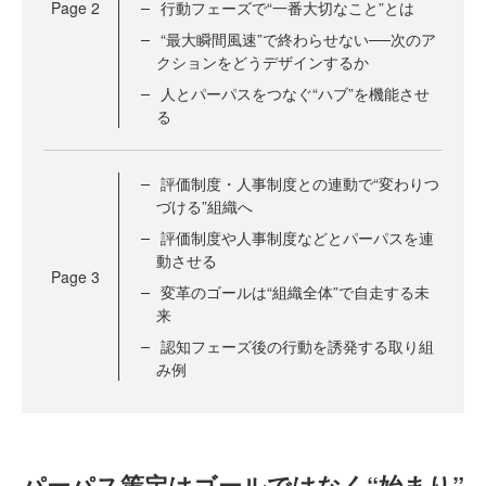
Page
2
行動フェーズで“一番大切なこと”とは
“最大瞬間風速”で終わらせない──次のア
クションをどうデザインするか
人とパーパスをつなぐ“ハブ”を機能させ
る
評価制度・人事制度との連動で“変わりつ
づける”組織へ
評価制度や人事制度などとパーパスを連
動させる
Page
3
変革のゴールは“組織全体”で自走する未
来
認知フェーズ後の行動を誘発する取り組
み例
パーパス策定はゴールではなく“始まり”