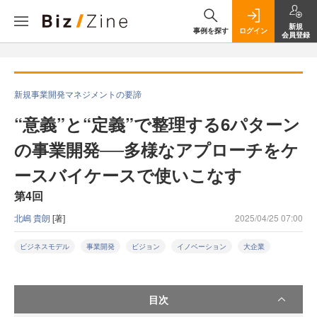
新規
事例を探す
ログイン
会員登録
新規事業開発マネジメントの要諦
“意義”と“定義”で整理する6パターン
の事業開発──多様なアプローチをケ
ースバイケースで使いこなす
第4回
北嶋 貴朗
[著]
2025/04/25 07:00
ビジネスモデル
事業開発
ビジョン
イノベーション
大企業
目次