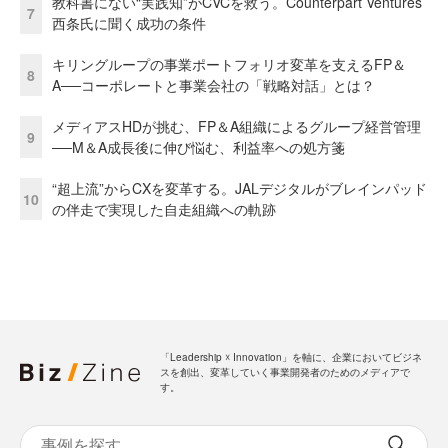
教科書にない“実践知”がCVCを救う。Counterpart Ventures
7
西条氏に聞く成功の条件
キリングループの事業ポートフォリオ変革を支えるFP＆
8
A──コーポレートと事業会社の「戦略対話」とは？
メディアスHDが挑む、FP＆A組織によるグループ経営管理
9
──M＆A成長後に伸び悩む、利益率への処方箋
“超上流”からCXを変革する。JALデジタルがブレインパッド
10
の伴走で実現した自走組織への軌跡
「Leadership ☓ Innovation」を軸に、企業においてビジネ
スを創出、変革していく事業開発者のためのメディアで
す。