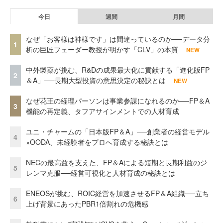
今日
週間
月間
なぜ「お客様は神様です」は間違っているのか──データ分
1
析の巨匠フェーダー教授が明かす「CLV」の本質
NEW
中外製薬が挑む、R&Dの成果最大化に貢献する「進化版FP
2
＆A」──長期大型投資の意思決定の秘訣とは
NEW
なぜ花王の経理パーソンは事業参謀になれるのか──FP＆A
3
機能の再定義、タフアサインメントでの人材育成
ユニ・チャームの「日本版FP＆A」──創業者の経営モデル
4
×OODA、未経験者をプロへ育成する秘訣とは
NECの最高益を支えた、FP＆Aによる短期と長期利益のジ
5
レンマ克服──経営可視化と人材育成の秘訣とは
ENEOSが挑む、ROIC経営を加速させるFP＆A組織──立ち
6
上げ背景にあったPBR1倍割れの危機感