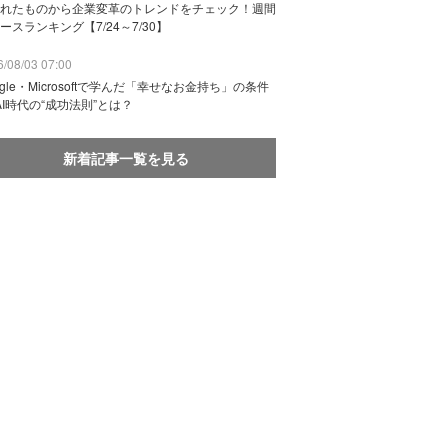
れたものから企業変革のトレンドをチェック！週間
ースランキング【7/24～7/30】
/08/03 07:00
ogle・Microsoftで学んだ「幸せなお金持ち」の条件
AI時代の“成功法則”とは？
新着記事一覧を見る