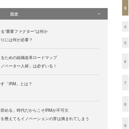
3
目次
4
る“重要ファクター”は何か
作りには何が必要？
5
なるための組織改革ロードマップ
6
イノベーター人材」は必ずいる！
7
す「IRM」とは？
8
辞める」時代だからこそIRMが不可欠
けを整えてもイノベーションの芽は摘まれてしまう
9