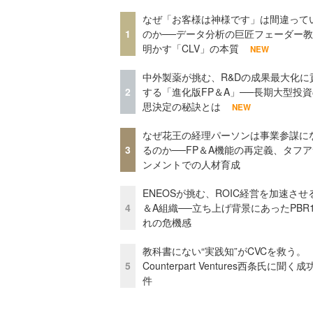
なぜ「お客様は神様です」は間違って
1
のか──データ分析の巨匠フェーダー
明かす「CLV」の本質
NEW
中外製薬が挑む、R&Dの成果最大化に
2
する「進化版FP＆A」──長期大型投
思決定の秘訣とは
NEW
なぜ花王の経理パーソンは事業参謀に
3
るのか──FP＆A機能の再定義、タフ
ンメントでの人材育成
ENEOSが挑む、ROIC経営を加速させ
4
＆A組織──立ち上げ背景にあったPBR
れの危機感
教科書にない“実践知”がCVCを救う。
5
Counterpart Ventures西条氏に聞く
件