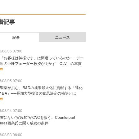
着記事
記事
ニュース
/08/06 07:00
「お客様は神様です」は間違っているのか──デー
析の巨匠フェーダー教授が明かす「CLV」の本質
EW
/08/05 07:00
製薬が挑む、R&Dの成果最大化に貢献する「進化
P＆A」──長期大型投資の意思決定の秘訣とは
EW
/08/04 07:00
書にない“実践知”がCVCを救う。Counterpart
ntures西条氏に聞く成功の条件
/08/03 08:00