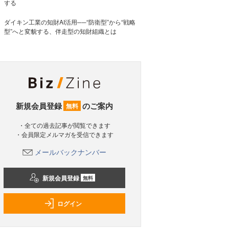
する
ダイキン工業の知財AI活用──“防衛型”から“戦略
型”へと変貌する、伴走型の知財組織とは
新規会員登録
のご案内
無料
・全ての過去記事が閲覧できます
・会員限定メルマガを受信できます
メールバックナンバー
新規会員登録
無料
ログイン