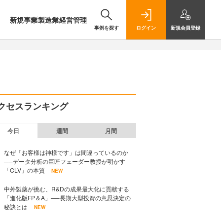
新規事業
製造業
経営管理
事例を探す
ログイン
新規
会員登録
クセスランキング
今日
週間
月間
なぜ「お客様は神様です」は間違っているのか
──データ分析の巨匠フェーダー教授が明かす
「CLV」の本質
NEW
中外製薬が挑む、R&Dの成果最大化に貢献する
「進化版FP＆A」──長期大型投資の意思決定の
秘訣とは
NEW