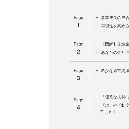
Page
事業成長の成否
1
再現性を高め
Page
【図解】先進
2
あなたの会社
Page
希少な経営資源
3
「優秀な人材ほ
Page
「場」や「制
4
てしまう