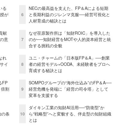
いる
NECの最高益を支えた、FP＆Aによる短期
教授が
6
と長期利益のジレンマ克服──経営可視化と
人材育成の秘訣とは
貢献
なぜ荏原製作所は「知財ROIC」を導入した
資の意
7
のか──知財経営をMOTや人的資本経営と統
合する挑戦の全貌
なれ
ユニ・チャームの「日本版FP＆A」──創業
アサイ
8
者の経営モデル×OODA、未経験者をプロへ
育成する秘訣とは
るFP
SOMPOグループの“海外仕込み”のFP＆A──
1倍割
9
経営危機を発端に「経営の司令塔」として
変革を支援する
ダイキン工業の知財AI活用──“防衛型”か
成功の条
10
ら“戦略型”へと変貌する、伴走型の知財組織
とは