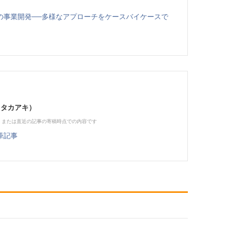
ーンの事業開発──多様なアプローチをケースバイケースで
 タカアキ）
、または直近の記事の寄稿時点での内容です
筆記事