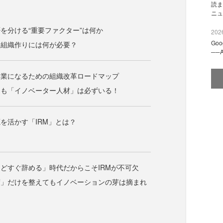
読ま
ニュ
を分ける“重要ファクター”は何か
2026
Go
る組織作りには何が必要？
──
企業になるための組織改革ロードマップ
にも「イノベーター人材」は必ずいる！
を活かす「IRM」とは？
どすぐ辞める」時代だからこそIRMが不可欠
度」だけを整えてもイノベーションの芽は摘まれ