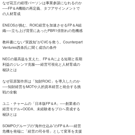
なぜ花王の経理パーソンは事業参謀になれるのか
──FP＆A機能の再定義、タフアサインメントで
の人材育成
ENEOSが挑む、ROIC経営を加速させるFP＆A組
織──立ち上げ背景にあったPBR1倍割れの危機感
教科書にない“実践知”がCVCを救う。Counterpart
Ventures西条氏に聞く成功の条件
NECの最高益を支えた、FP＆Aによる短期と長期
利益のジレンマ克服──経営可視化と人材育成の
秘訣とは
なぜ荏原製作所は「知財ROIC」を導入したのか
──知財経営をMOTや人的資本経営と統合する挑
戦の全貌
ユニ・チャームの「日本版FP＆A」──創業者の
経営モデル×OODA、未経験者をプロへ育成する
秘訣とは
SOMPOグループの“海外仕込み”のFP＆A──経営
危機を発端に「経営の司令塔」として変革を支援