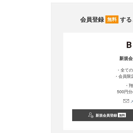
会員登録
する
無料
新規会
・全ての
・会員限
・翔
500円
新規会員登録
無料