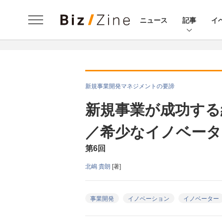
ニュース
記事
イ
新規事業開発マネジメントの要諦
新規事業が成功する
／希少なイノベータ
第6回
北嶋 貴朗
[著]
事業開発
イノベーション
イノベーター