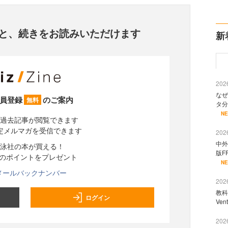
と、
続きをお読みいただけます
新
2026
なぜ
員登録
のご案内
無料
タ分
N
過去記事が閲覧できます
定メルマガを受信できます
2026
中外
泳社の本が買える！
版F
分のポイントをプレゼント
N
メールバックナンバー
2026
教科
ログイン
Ve
2026