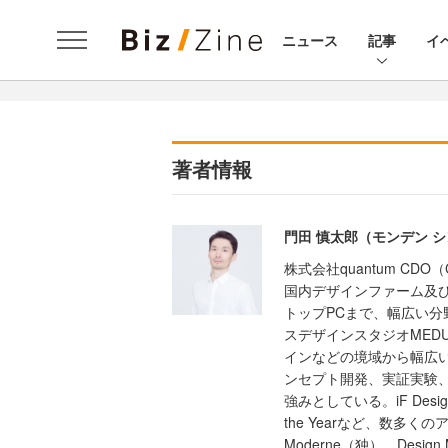
ニュース
記事
イ
著者情報
門田 慎太郎（モンデン 
株式会社quantum CDO（Chie
国内デザインファーム及
トップPCまで、幅広い分
スデザインスタジオMED
インなどの境域から幅広
ンセプト開発、実証実験
強みとしている。iF Design Go
the Yearなど、数多くの
Moderne（独）、Desi