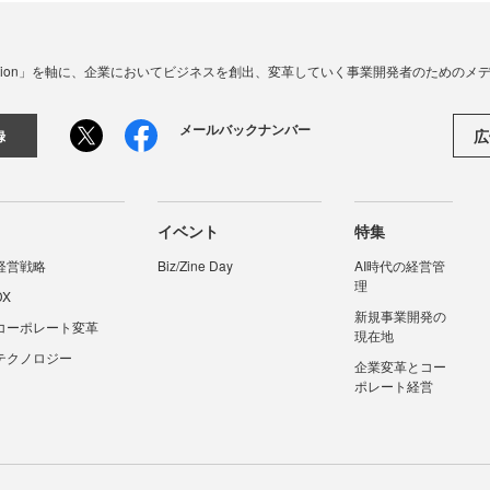
☓ Innovation」を軸に、企業においてビジネスを創出、変革していく事業開発者のための
メールバックナンバー
広
録
イベント
特集
経営戦略
Biz/Zine Day
AI時代の経営管
理
DX
新規事業開発の
コーポレート変革
現在地
テクノロジー
企業変革とコー
ポレート経営