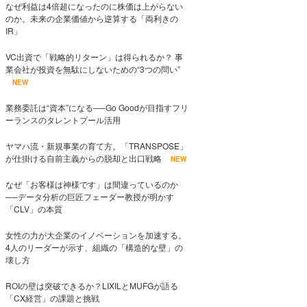
なぜ利益は4倍超になったのに株価は上がらない
のか。未来の企業価値から逆算する「両利きの
IR」
VC出資で「戦略的リターン」は得られるか？ 事
業会社が投資を無駄にしないための“3つの問い”
NEW
業務委託は“資本”になる──Go Goodが目指すフリ
ーランスのタレントプール活用
ヤマハ流・新規事業の育て方。「TRANSPOSE」
が仕掛ける自前主義からの脱却と出口戦略
NEW
なぜ「お客様は神様です」は間違っているのか
──データ分析の巨匠フェーダー教授が明かす
「CLV」の本質
女性の力が大企業のイノベーションを加速する。
4人のリーダーが示す、組織の「構造的な壁」の
壊し方
ROIの壁は突破できるか？LIXILとMUFGが語る
「CX経営」の課題と挑戦