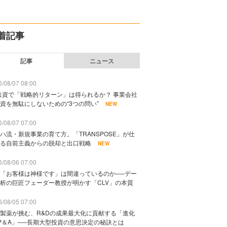
着記事
記事
ニュース
/08/07 08:00
出資で「戦略的リターン」は得られるか？ 事業会社
資を無駄にしないための“3つの問い”
NEW
/08/07 07:00
ハ流・新規事業の育て方。「TRANSPOSE」が仕
る自前主義からの脱却と出口戦略
NEW
/08/06 07:00
「お客様は神様です」は間違っているのか──デー
析の巨匠フェーダー教授が明かす「CLV」の本質
/08/05 07:00
製薬が挑む、R&Dの成果最大化に貢献する「進化
P＆A」──長期大型投資の意思決定の秘訣とは