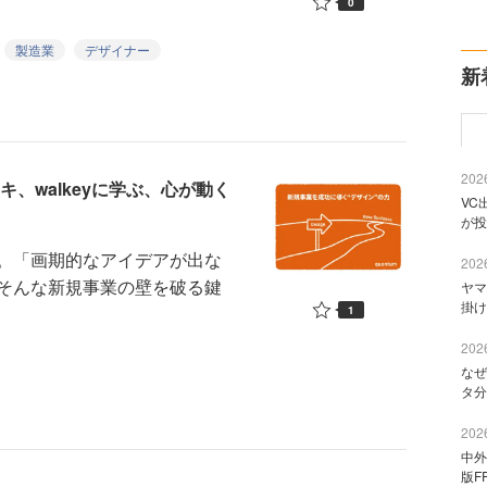
0
製造業
デザイナー
新
2026
、walkeyに学ぶ、心が動く
VC
が投
。「画期的なアイデアが出な
2026
そんな新規事業の壁を破る鍵
ヤマ
掛け
1
2026
なぜ
タ分
2026
中外
版F