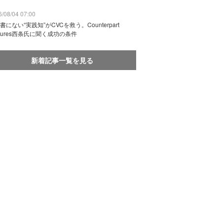
/08/04 07:00
書にない“実践知”がCVCを救う。Counterpart
ntures西条氏に聞く成功の条件
新着記事一覧を見る