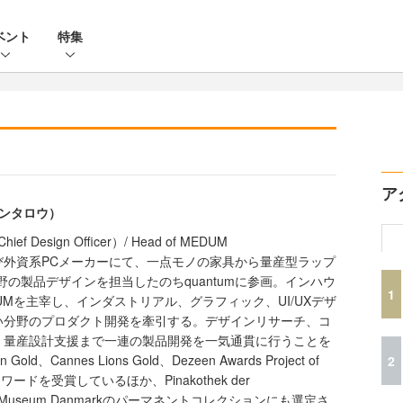
ベント
特集
ア
シンタロウ）
f Design Officer）/ Head of MEDUM
び外資系PCメーカーにて、一点モノの家具から量産型ラップ
野の製品デザインを担当したのちquantumに参画。インハウ
1
UMを主宰し、インダストリアル、グラフィック、UI/UXデザ
い分野のプロダクト開発を牽引する。デザインリサーチ、コ
、量産設計支援まで一連の製品開発を一気通貫に行うことを
ld、Cannes Lions Gold、Dezeen Awards Project of
2
アワードを受賞しているほか、Pinakothek der
gn Museum Danmarkのパーマネントコレクションにも選定さ