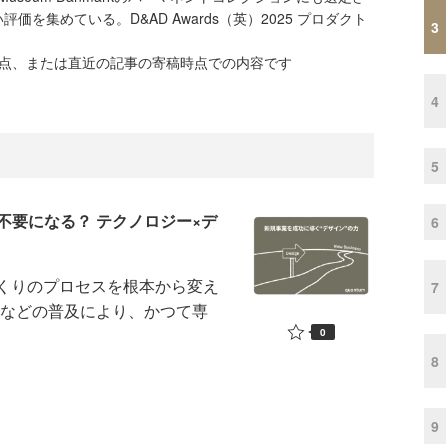
価を集めている。D&AD Awards（英）2025 プロダクト
3
時点、または直近の記事の寄稿時点での内容です
4
5
不要になる？ テクノロジー×デ
6
くりのプロセスを根本から変え
7
ーなどの普及により、かつて専
0
8
9