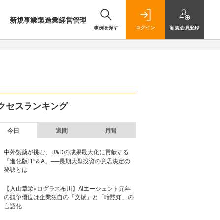
新規事業
製造業
経営管理
事例を探す
ログイン
新規
会員登録
クセスランキング
今日
週間
月間
中外製薬が挑む、R&Dの成果最大化に貢献する
「進化版FP＆A」──長期大型投資の意思決定の
秘訣とは
【入山章栄×ログラス布川】AIエージェント元年
の競争優位は企業独自の「文脈」と「暗黙知」の
言語化