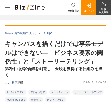
新規
事例を探す
ログイン
会員登録
事業企画の現場で使う、ツールTips
キャンバスを描くだけでは事業モデ
ルはできない―「ビジネス要素の関
係性」と「ストーリーテリング」
第2回：顧客価値を創造し、金銭を獲得する仕組みを描
く
白井 和康
[著]
2015/12/16 00:05
ビジネスモデル
デザイン思考
マーケティング
リーン・スタートアップ
jobs to be done
事業開発
ビジネスプラン