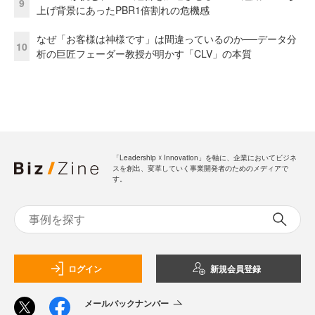
9
上げ背景にあったPBR1倍割れの危機感
なぜ「お客様は神様です」は間違っているのか──データ分
10
析の巨匠フェーダー教授が明かす「CLV」の本質
「Leadership ☓ Innovation」を軸に、企業においてビジネ
スを創出、変革していく事業開発者のためのメディアで
す。
ログイン
新規会員登録
メールバックナンバー