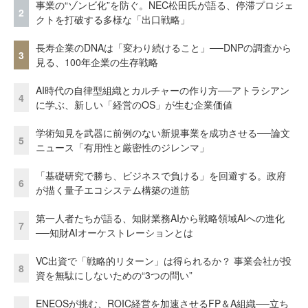
事業の“ゾンビ化”を防ぐ。NEC松田氏が語る、停滞プロジェ
2
クトを打破する多様な「出口戦略」
長寿企業のDNAは「変わり続けること」──DNPの調査から
3
見る、100年企業の生存戦略
AI時代の自律型組織とカルチャーの作り方──アトラシアン
4
に学ぶ、新しい「経営のOS」が生む企業価値
学術知見を武器に前例のない新規事業を成功させる──論文
5
ニュース「有用性と厳密性のジレンマ」
「基礎研究で勝ち、ビジネスで負ける」を回避する。政府
6
が描く量子エコシステム構築の道筋
第一人者たちが語る、知財業務AIから戦略領域AIへの進化
7
──知財AIオーケストレーションとは
VC出資で「戦略的リターン」は得られるか？ 事業会社が投
8
資を無駄にしないための“3つの問い”
ENEOSが挑む、ROIC経営を加速させるFP＆A組織──立ち