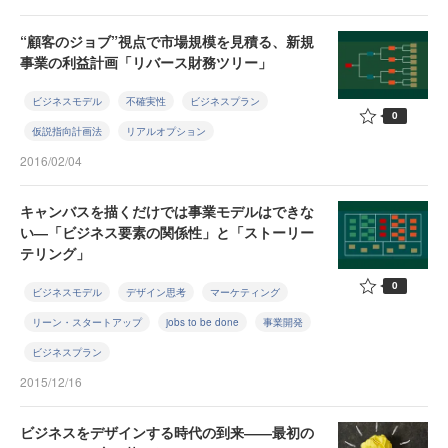
“顧客のジョブ”視点で市場規模を見積る、新規
事業の利益計画「リバース財務ツリー」
ビジネスモデル
不確実性
ビジネスプラン
0
仮説指向計画法
リアルオプション
2016/02/04
キャンバスを描くだけでは事業モデルはできな
い―「ビジネス要素の関係性」と「ストーリー
テリング」
0
ビジネスモデル
デザイン思考
マーケティング
リーン・スタートアップ
jobs to be done
事業開発
ビジネスプラン
2015/12/16
ビジネスをデザインする時代の到来――最初の