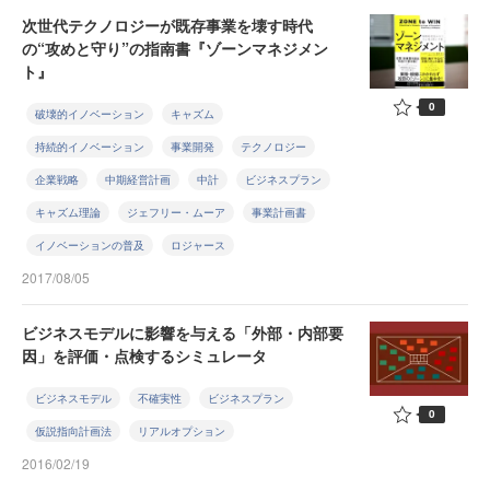
次世代テクノロジーが既存事業を壊す時代
の“攻めと守り”の指南書『ゾーンマネジメン
ト』
0
破壊的イノベーション
キャズム
持続的イノベーション
事業開発
テクノロジー
企業戦略
中期経営計画
中計
ビジネスプラン
キャズム理論
ジェフリー・ムーア
事業計画書
イノベーションの普及
ロジャース
2017/08/05
ビジネスモデルに影響を与える「外部・内部要
因」を評価・点検するシミュレータ
ビジネスモデル
不確実性
ビジネスプラン
0
仮説指向計画法
リアルオプション
2016/02/19