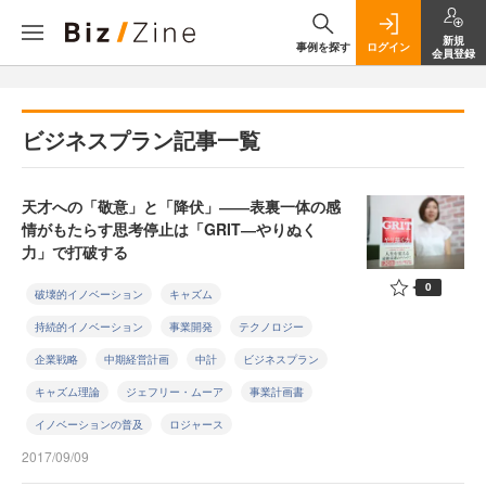
新規
事例を探す
ログイン
会員登録
ビジネスプラン記事一覧
天才への「敬意」と「降伏」――表裏一体の感
情がもたらす思考停止は「GRIT―やりぬく
力」で打破する
0
破壊的イノベーション
キャズム
持続的イノベーション
事業開発
テクノロジー
企業戦略
中期経営計画
中計
ビジネスプラン
キャズム理論
ジェフリー・ムーア
事業計画書
イノベーションの普及
ロジャース
2017/09/09