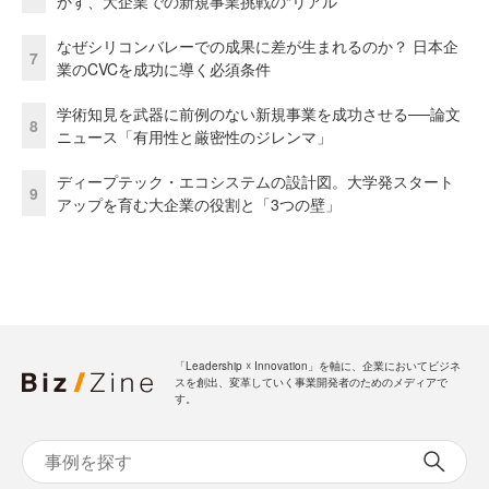
かす、大企業での新規事業挑戦の“リアル”
なぜシリコンバレーでの成果に差が生まれるのか？ 日本企
7
業のCVCを成功に導く必須条件
学術知見を武器に前例のない新規事業を成功させる──論文
8
ニュース「有用性と厳密性のジレンマ」
ディープテック・エコシステムの設計図。大学発スタート
9
アップを育む大企業の役割と「3つの壁」
「Leadership ☓ Innovation」を軸に、企業においてビジネ
スを創出、変革していく事業開発者のためのメディアで
す。