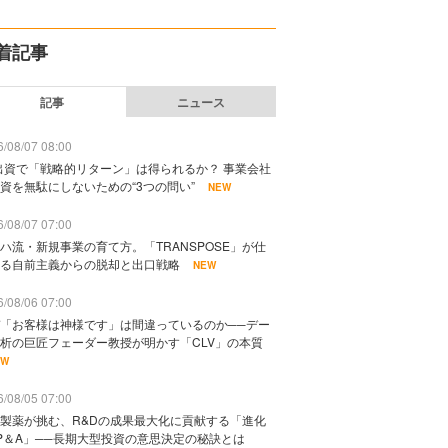
着記事
記事
ニュース
/08/07 08:00
出資で「戦略的リターン」は得られるか？ 事業会社
資を無駄にしないための“3つの問い”
NEW
/08/07 07:00
ハ流・新規事業の育て方。「TRANSPOSE」が仕
る自前主義からの脱却と出口戦略
NEW
/08/06 07:00
「お客様は神様です」は間違っているのか──デー
析の巨匠フェーダー教授が明かす「CLV」の本質
EW
/08/05 07:00
製薬が挑む、R&Dの成果最大化に貢献する「進化
P＆A」──長期大型投資の意思決定の秘訣とは