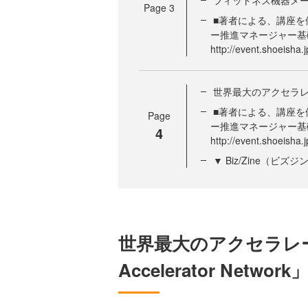
フィットネス機器メーカーに
Page
3
■著者による、講座を
ー推進マネージャー基
http://event.shoeisha
世界最大のアクセラレーターの
■著者による、講座を
Page
ー推進マネージャー基
4
http://event.shoeisha
▼ Biz/Zine（ビ
世界最大のアクセラレー
Accelerator Network