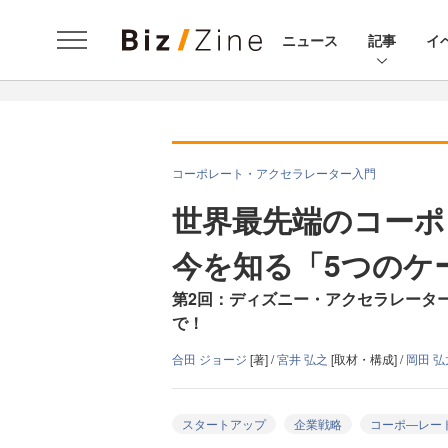
ニュース
記事
イ
コーポレート・アクセラレーター入門
世界最先端のコーポ
今を知る「5つのケ
第2回：ディズニー・アクセラレータ
で！
合田 ジョージ
[著] /
宮井 弘之
[取材・構成] /
岡田 
スタートアップ
企業戦略
コーポ―レー