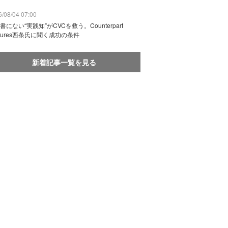
/08/04 07:00
書にない“実践知”がCVCを救う。Counterpart
ntures西条氏に聞く成功の条件
新着記事一覧を見る