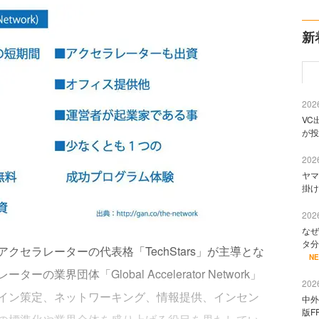
新
2026
VC
が投
2026
ヤマ
掛け
2026
なぜ
タ分
セラレーターの代表格「TechStars」が主導とな
N
界団体「Global Accelerator Network」
2026
イン策定、ネットワーキング、情報提供、インセン
中外
版F