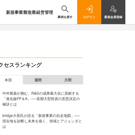
新規事業
製造業
経営管理
事例を探す
ログイン
新規
会員登録
クセスランキング
今日
週間
月間
中外製薬が挑む、R&Dの成果最大化に貢献する
「進化版FP＆A」──長期大型投資の意思決定の
秘訣とは
bridge大長氏が語る「新規事業の自走地図」──
現在地を診断し未来を描く、領域とアジェンダと
は