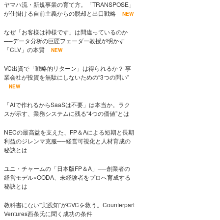
ヤマハ流・新規事業の育て方。「TRANSPOSE」
が仕掛ける自前主義からの脱却と出口戦略
NEW
なぜ「お客様は神様です」は間違っているのか
──データ分析の巨匠フェーダー教授が明かす
「CLV」の本質
NEW
VC出資で「戦略的リターン」は得られるか？ 事
業会社が投資を無駄にしないための“3つの問い”
NEW
「AIで作れるからSaaSは不要」は本当か。ラク
スが示す、業務システムに残る“4つの価値”とは
NECの最高益を支えた、FP＆Aによる短期と長期
利益のジレンマ克服──経営可視化と人材育成の
秘訣とは
ユニ・チャームの「日本版FP＆A」──創業者の
経営モデル×OODA、未経験者をプロへ育成する
秘訣とは
教科書にない“実践知”がCVCを救う。Counterpart
Ventures西条氏に聞く成功の条件