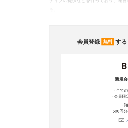
ティブの提供などを行っており、運営
る。
会員登録
する
無料
新規会
・全ての
・会員限
・翔
500円