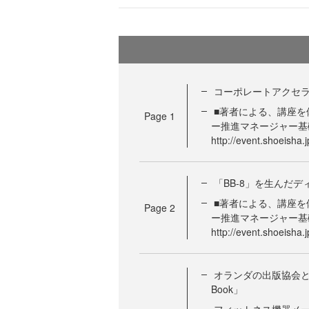
コーポレートアクセラレ
■著者による、講座を
Page
1
ー推進マネージャー基
http://event.shoeisha
「BB-8」を生んだ
■著者による、講座を
Page
2
ー推進マネージャー基
http://event.shoeisha
オランダの出版協会と
Book」