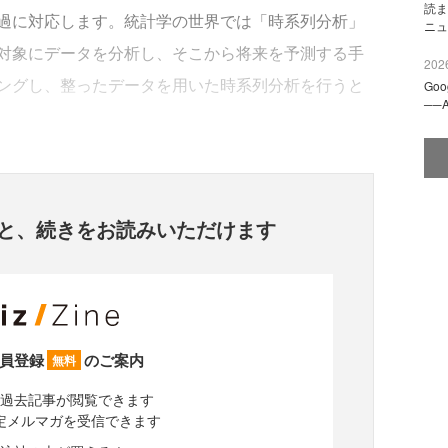
読ま
過に対応します。統計学の世界では「時系列分析」
ニュ
対象にデータを分析し、そこから将来を予測する手
2026
ングし、整ったデータを用いた時系列分析を行うと
Go
──
と、
続きをお読みいただけます
員登録
のご案内
無料
過去記事が閲覧できます
定メルマガを受信できます