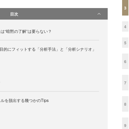
3
目次
4
は“暗黙の了解”は要らない？
5
は目的にフィットする「分析手法」と「分析シナリオ」
6
オ
7
ルを脱出する幾つかのTips
8
9