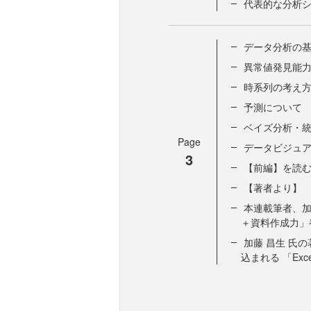
代表的な分析
データ分析の基
異常値発見能
時系列の考え
予測について
ベイズ分析・
Page
データビジュア
3
【前編】を読
【著者より】
本連載筆者、加藤
＋資料作成力」
加藤 昌生 氏
込まれる 「Ex