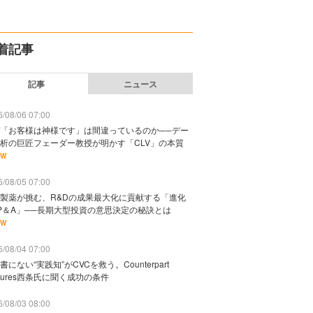
着記事
記事
ニュース
/08/06 07:00
「お客様は神様です」は間違っているのか──デー
析の巨匠フェーダー教授が明かす「CLV」の本質
EW
/08/05 07:00
製薬が挑む、R&Dの成果最大化に貢献する「進化
P＆A」──長期大型投資の意思決定の秘訣とは
EW
/08/04 07:00
書にない“実践知”がCVCを救う。Counterpart
ntures西条氏に聞く成功の条件
/08/03 08:00