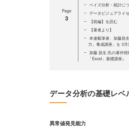
ベイズ分析・統計に
Page
データビジュアライゼ
3
【前編】を読む
【著者より】
本連載筆者、加藤昌生氏
力」養成講座」を 3月
加藤 昌生 氏の著作
「Excel」基礎講座』
データ分析の基礎レベル
異常値発見能力