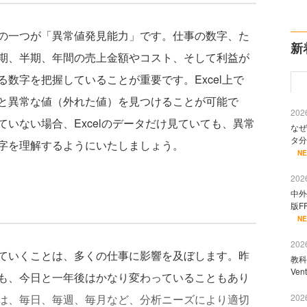
の一つが「異常値発見能力」です。仕事の数字、た
新
期、半期、年間の売上金額やコスト、そして利益が
数字を把握していることが重要です。Excel上で
と異常な値（外れた値）を見つけることが可能で
2026
いない場合、Excelのデータだけ見ていても、異常
なぜ
タ分
字を理解するようにいたしましょう。
N
2026
中外
版F
N
2026
ていくことは、多くの仕事に影響を及ぼします。昨
教科
Ve
も、今日と一年後はかなり変わっていることもあり
は、毎日、毎週、毎月など、分析ニーズにより適切
2026