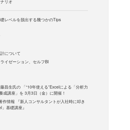
シナリオ
礎レベルを脱出する幾つかのTips
力
方
統計について
ライゼーション、セルフBI
む
昌生氏の 「“10年使える”Excelによる「分析力
養成講座」を 3月3日（金）に開催！
の著作情報 『新人コンサルタントが入社時に叩き
cel」基礎講座』