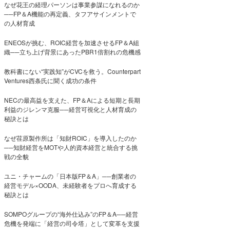
なぜ花王の経理パーソンは事業参謀になれるのか
──FP＆A機能の再定義、タフアサインメントで
の人材育成
ENEOSが挑む、ROIC経営を加速させるFP＆A組
織──立ち上げ背景にあったPBR1倍割れの危機感
教科書にない“実践知”がCVCを救う。Counterpart
Ventures西条氏に聞く成功の条件
NECの最高益を支えた、FP＆Aによる短期と長期
利益のジレンマ克服──経営可視化と人材育成の
秘訣とは
なぜ荏原製作所は「知財ROIC」を導入したのか
──知財経営をMOTや人的資本経営と統合する挑
戦の全貌
ユニ・チャームの「日本版FP＆A」──創業者の
経営モデル×OODA、未経験者をプロへ育成する
秘訣とは
SOMPOグループの“海外仕込み”のFP＆A──経営
危機を発端に「経営の司令塔」として変革を支援