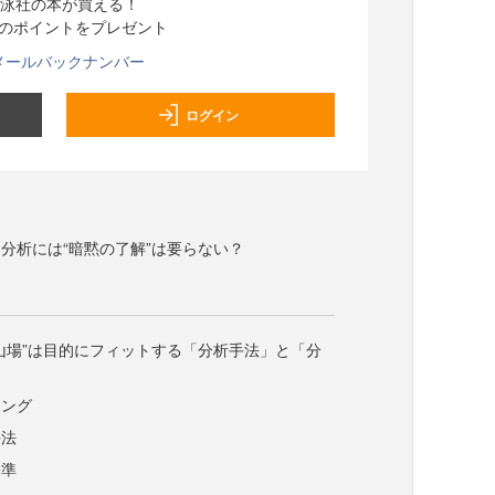
泳社の本が買える！
分のポイントをプレゼント
メールバックナンバー
ログイン
分析には“暗黙の了解”は要らない？
山場”は目的にフィットする「分析手法」と「分
ジング
手法
基準