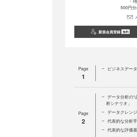
・翔
500円
新規会員登録
無料
Page
ビジネスデータ
1
データ分析の“
析シナリオ」
データクレン
Page
2
代表的な分析
代表的な評価