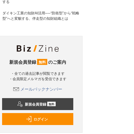
する
ダイキン工業の知財AI活用──“防衛型”から“戦略
型”へと変貌する、伴走型の知財組織とは
新規会員登録
のご案内
無料
・全ての過去記事が閲覧できます
・会員限定メルマガを受信できます
メールバックナンバー
新規会員登録
無料
ログイン