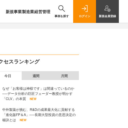
新規事業
製造業
経営管理
事例を探す
ログイン
新規
会員登録
クセスランキング
今日
週間
月間
なぜ「お客様は神様です」は間違っているのか
──データ分析の巨匠フェーダー教授が明かす
「CLV」の本質
NEW
中外製薬が挑む、R&Dの成果最大化に貢献する
「進化版FP＆A」──長期大型投資の意思決定の
秘訣とは
NEW