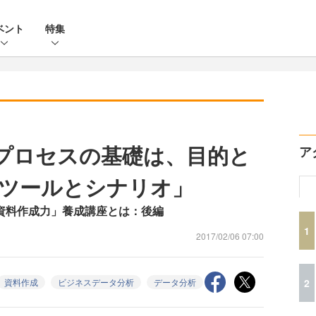
ベント
特集
」プロセスの基礎は、目的と
ア
ツールとシナリオ」
力＋資料作成力」養成講座とは：後編
1
2017/02/06 07:00
2
資料作成
ビジネスデータ分析
データ分析