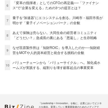
「変革の指揮者」としてのCFOの再定義──「ファイナン
6
ス“で”企業を変える」ための3つの提言とは？
量子を“加速器”にエコシステムを創る。川崎市・福田市長が
7
明かす「量子イノベーションパーク」の全貌
あえて保険は売らない。大同生命の経営者コミュニティ
8
「どうだい？」急成長の裏にある「恩返し」と生存戦略
なぜ荏原製作所は「知財ROIC」を導入したのか──知財経
9
営をMOTや人的資本経営と統合する挑戦の全貌
バリューチェーンから「バリューサイクル」へ。旭化成ホ
10
ームズが実践する、縦割りを壊す顧客起点の事業変革
「Leadership ☓ Innovation」を軸に、企業においてビジネ
スを創出、変革していく事業開発者のためのメディアで