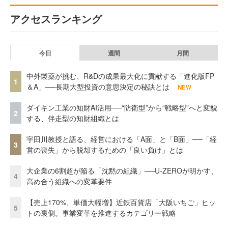
アクセスランキング
今日
週間
月間
中外製薬が挑む、R&Dの成果最大化に貢献する「進化版FP
1
＆A」──長期大型投資の意思決定の秘訣とは
NEW
ダイキン工業の知財AI活用──“防衛型”から“戦略型”へと変貌
2
する、伴走型の知財組織とは
宇田川教授と語る、経営における「A面」と「B面」──「経
3
営の喪失」から脱却するための「良い負け」とは
大企業の6割超が陥る「沈黙の組織」──U-ZEROが明かす、
4
高め合う組織への変革要件
【売上170%、単価大幅増】近鉄百貨店「大阪いちご」ヒッ
5
トの裏側。事業変革を推進するカテゴリー戦略