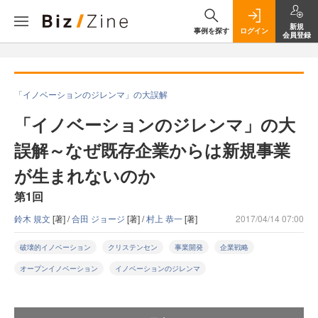
新規
事例を探す
ログイン
会員登録
「イノベーションのジレンマ」の大誤解
「イノベーションのジレンマ」の大
誤解～なぜ既存企業からは新規事業
が生まれないのか
第1回
鈴木 規文
[著] /
合田 ジョージ
[著] /
村上 恭一
[著]
2017/04/14 07:00
破壊的イノベーション
クリステンセン
事業開発
企業戦略
オープンイノベーション
イノベーションのジレンマ