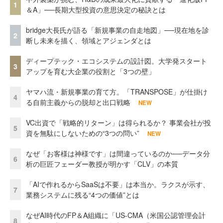
1
＆A」──長期大型投資の意思決定の秘訣とは
bridge大長氏が語る「新規事業の自走地図」──現在地を診
2
断し未来を描く、領域とアジェンダとは
ディープテック・エコシステムの設計図。大学発スタート
3
アップを育む大企業の役割と「3つの壁」
ヤマハ流・新規事業の育て方。「TRANSPOSE」が仕掛け
4
る自前主義からの脱却と出口戦略
NEW
VC出資で「戦略的リターン」は得られるか？ 事業会社が投
5
資を無駄にしないための“3つの問い”
NEW
なぜ「お客様は神様です」は間違っているのか──データ分
6
析の巨匠フェーダー教授が明かす「CLV」の本質
「AIで作れるからSaaSは不要」は本当か。ラクスが示す、
7
業務システムに残る“4つの価値”とは
なぜAI時代のFP＆A組織に「US-CMA（米国公認管理会計
8