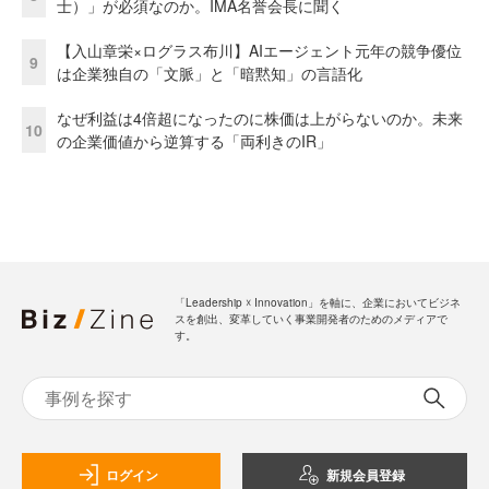
士）」が必須なのか。IMA名誉会長に聞く
【入山章栄×ログラス布川】AIエージェント元年の競争優位
9
は企業独自の「文脈」と「暗黙知」の言語化
なぜ利益は4倍超になったのに株価は上がらないのか。未来
10
の企業価値から逆算する「両利きのIR」
「Leadership ☓ Innovation」を軸に、企業においてビジネ
スを創出、変革していく事業開発者のためのメディアで
す。
ログイン
新規会員登録