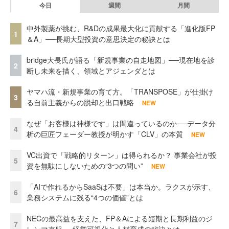
今日
週間
月間
中外製薬が挑む、R&Dの成果最大化に貢献する「進化版FP
1
＆A」──長期大型投資の意思決定の秘訣とは
bridge大長氏が語る「新規事業の自走地図」──現在地を診
2
断し未来を描く、領域とアジェンダとは
ヤマハ流・新規事業の育て方。「TRANSPOSE」が仕掛け
3
る自前主義からの脱却と出口戦略
NEW
なぜ「お客様は神様です」は間違っているのか──データ分
4
析の巨匠フェーダー教授が明かす「CLV」の本質
NEW
VC出資で「戦略的リターン」は得られるか？ 事業会社が投
5
資を無駄にしないための“3つの問い”
NEW
「AIで作れるからSaaSは不要」は本当か。ラクスが示す、
6
業務システムに残る“4つの価値”とは
NECの最高益を支えた、FP＆Aによる短期と長期利益のジ
7