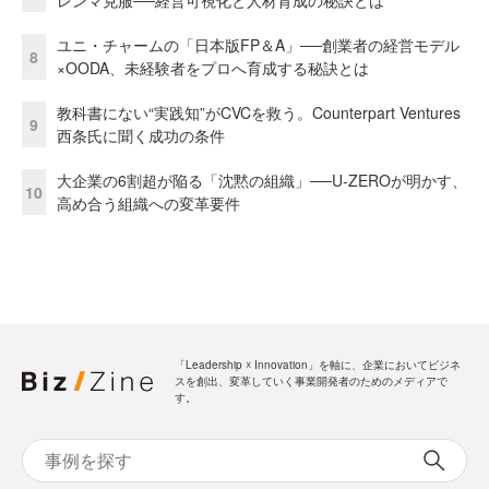
レンマ克服──経営可視化と人材育成の秘訣とは
ユニ・チャームの「日本版FP＆A」──創業者の経営モデル
8
×OODA、未経験者をプロへ育成する秘訣とは
教科書にない“実践知”がCVCを救う。Counterpart Ventures
9
西条氏に聞く成功の条件
大企業の6割超が陥る「沈黙の組織」──U-ZEROが明かす、
10
高め合う組織への変革要件
「Leadership ☓ Innovation」を軸に、企業においてビジネ
スを創出、変革していく事業開発者のためのメディアで
す。