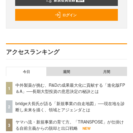
新規会員登録
ログイン
アクセスランキング
今日
週間
月間
中外製薬が挑む、R&Dの成果最大化に貢献する「進化版FP
1
＆A」──長期大型投資の意思決定の秘訣とは
bridge大長氏が語る「新規事業の自走地図」──現在地を診
2
断し未来を描く、領域とアジェンダとは
ヤマハ流・新規事業の育て方。「TRANSPOSE」が仕掛け
3
る自前主義からの脱却と出口戦略
NEW