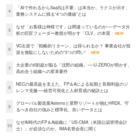
「AIで作れるからSaaSは不要」は本当か。ラクスが示す、
4
業務システムに残る“4つの価値”とは
なぜ「お客様は神様です」は間違っているのか──データ分
5
析の巨匠フェーダー教授が明かす「CLV」の本質
NEW
VC出資で「戦略的リターン」は得られるか？ 事業会社が投
6
資を無駄にしないための“3つの問い”
NEW
大企業の6割超が陥る「沈黙の組織」──U-ZEROが明かす、
7
高め合う組織への変革要件
NECの最高益を支えた、FP＆Aによる短期と長期利益のジ
8
レンマ克服──経営可視化と人材育成の秘訣とは
グローバル製造業Astemoと星野リゾートが挑むHRDX。守
9
るべき自社の強みと標準化、良いデータとは
なぜAI時代のFP＆A組織に「US-CMA（米国公認管理会計
10
士）」が必須なのか。IMA名誉会長に聞く