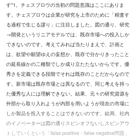
す*1。チェスブロウの当初の問題意識はここにありま
す。チェスブロウは企業が研究を上市のために「精査す
る過程で生じる謬り」に注目しました。図の通り、研究
→開発というリニアモデルでは、既存市場への投入しか
できないのです。考えてみれば当たりまえで、計画と
は、欲望や願望ゆえの妄想か、既存で分かりきったこと
の延長線かの二種類でしか成り立たたないからです。優
秀さを定義できる段階でそれは既存のことだからなので
す。新市場は既存市場とは異なるので、同じ考えを持っ
た優秀な人には理解できない。結果、元々の研究資源を
外部から取り入れようが内部を用いようが現在の市場に
しか製品を投入することはできないのです。結局、社内
のイノベーターは図の通りスピンオフないしスピンアウ
トしていくという「false positive・false negative問題」