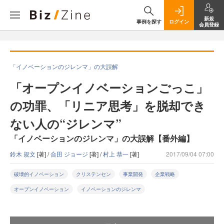
新規
事例を探す
ログイン
会員登録
「イノベーションのジレンマ」の大誤解
「オープンイノベーションごっこ」
の功罪、「リニア思考」を脱却でき
ない人の“ジレンマ”
「イノベーションのジレンマ」の大誤解【番外編】
鈴木 規文
[著] /
合田 ジョージ
[著] /
村上 恭一
[著]
2017/09/04 07:00
破壊的イノベーション
クリステンセン
事業開発
企業戦略
オープンイノベーション
イノベーションのジレンマ