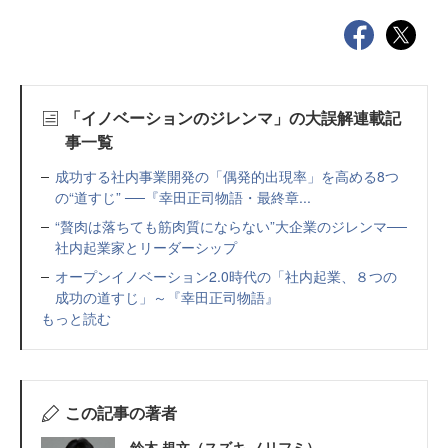
「イノベーションのジレンマ」の大誤解連載記
事一覧
成功する社内事業開発の「偶発的出現率」を高める8つ
の“道すじ” ──『幸田正司物語・最終章...
“贅肉は落ちても筋肉質にならない”大企業のジレンマ──
社内起業家とリーダーシップ
オープンイノベーション2.0時代の「社内起業、８つの
成功の道すじ」～『幸田正司物語』
もっと読む
この記事の著者
鈴木 規文（スズキ ノリフミ）