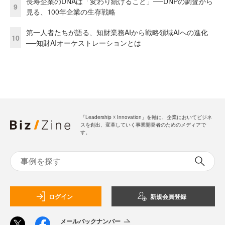
長寿企業のDNAは「変わり続けること」──DNPの調査から
9
見る、100年企業の生存戦略
第一人者たちが語る、知財業務AIから戦略領域AIへの進化
10
──知財AIオーケストレーションとは
「Leadership ☓ Innovation」を軸に、企業においてビジネ
スを創出、変革していく事業開発者のためのメディアで
す。
ログイン
新規会員登録
メールバックナンバー