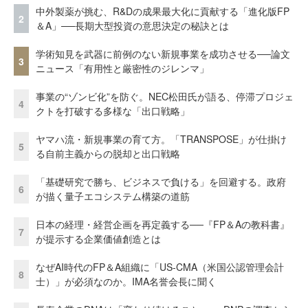
中外製薬が挑む、R&Dの成果最大化に貢献する「進化版FP
2
＆A」──長期大型投資の意思決定の秘訣とは
学術知見を武器に前例のない新規事業を成功させる──論文
3
ニュース「有用性と厳密性のジレンマ」
事業の“ゾンビ化”を防ぐ。NEC松田氏が語る、停滞プロジェ
4
クトを打破する多様な「出口戦略」
ヤマハ流・新規事業の育て方。「TRANSPOSE」が仕掛け
5
る自前主義からの脱却と出口戦略
「基礎研究で勝ち、ビジネスで負ける」を回避する。政府
6
が描く量子エコシステム構築の道筋
日本の経理・経営企画を再定義する──『FP＆Aの教科書』
7
が提示する企業価値創造とは
なぜAI時代のFP＆A組織に「US-CMA（米国公認管理会計
8
士）」が必須なのか。IMA名誉会長に聞く