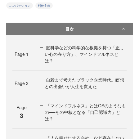
コンパッション
利他主義
目次
脳科学などの科学的な根拠を持つ「正し
Page
1
い心の在り方」、マインドフルネスと
は？
自殺まで考えたブラック企業時代。瞑想
Page
2
との出会いが人生を変えた
「マインドフルネス」とはOSのようなも
Page
の──その中核となる「自己認識力」と
3
は？
「人を幸せにする会社」など存在しない