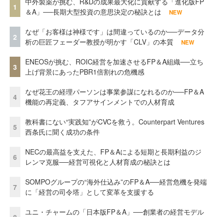
中外製薬が挑む、R&Dの成果最大化に貢献する「進化版FP
1
＆A」──長期大型投資の意思決定の秘訣とは
NEW
なぜ「お客様は神様です」は間違っているのか──データ分
2
析の巨匠フェーダー教授が明かす「CLV」の本質
NEW
ENEOSが挑む、ROIC経営を加速させるFP＆A組織──立ち
3
上げ背景にあったPBR1倍割れの危機感
なぜ花王の経理パーソンは事業参謀になれるのか──FP＆A
4
機能の再定義、タフアサインメントでの人材育成
教科書にない“実践知”がCVCを救う。Counterpart Ventures
5
西条氏に聞く成功の条件
NECの最高益を支えた、FP＆Aによる短期と長期利益のジ
6
レンマ克服──経営可視化と人材育成の秘訣とは
SOMPOグループの“海外仕込み”のFP＆A──経営危機を発端
7
に「経営の司令塔」として変革を支援する
ユニ・チャームの「日本版FP＆A」──創業者の経営モデル
8