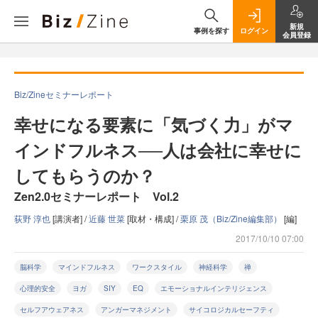
新規
事例を探す
ログイン
会員登録
Biz/Zineセミナーレポート
幸せになる要素に「気づく力」がマ
インドフルネス──人は会社に幸せに
してもらうのか？
Zen2.0セミナーレポート Vol.2
荻野 淳也
[講演者] /
近藤 世菜
[取材・構成] /
栗原 茂（Biz/Zine編集部）
[編]
2017/10/10 07:00
脳科学
マインドフルネス
ワークスタイル
神経科学
禅
心理的安全
ヨガ
SIY
EQ
エモーショナルインテリジェンス
セルフアウェアネス
アンガーマネジメント
サイコロジカルセーフティ