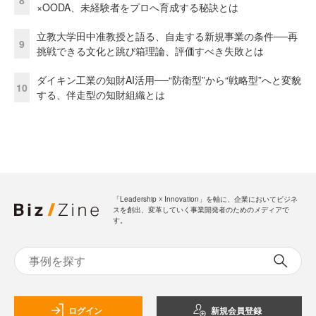
×OODA、未経験者をプロへ育成する秘訣とは
立教大学田中准教授と語る、自走する新規事業の条件──再
9
挑戦できる文化と跳び箱理論、評価すべき失敗とは
ダイキン工業の知財AI活用──“防衛型”から“戦略型”へと変貌
10
する、伴走型の知財組織とは
「Leadership ☓ Innovation」を軸に、企業においてビジネ
スを創出、変革していく事業開発者のためのメディアで
す。
ログイン
新規会員登録