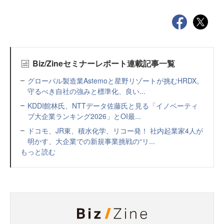
Biz/Zineセミナーレポート連載記事一覧
グローバル製造業Astemoと星野リゾートが挑むHRDX。
守るべき自社の強みと標準化、良い...
KDDI館林氏、NTTデータ佐藤氏と見る「イノベーティ
ブ大企業ランキング2026」とOI最...
ドコモ、JR東、積水化学、リコー発！ 社内起業家4人が
明かす、大企業での新規事業挑戦の“リ...
もっと読む