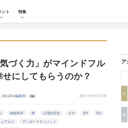
ベント
特集
気づく力」がマインドフル
ア
幸せにしてもらうのか？
1
（Biz/Zine編集部）
[編]
2017/10/10 07:00
ル
神経科学
禅
心理的安全
ヨガ
SIY
EQ
2
ウェアネス
アンガーマネジメント