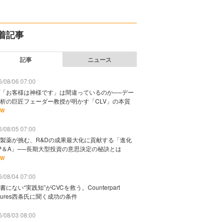
着記事
記事
ニュース
/08/06 07:00
「お客様は神様です」は間違っているのか──デー
析の巨匠フェーダー教授が明かす「CLV」の本質
EW
/08/05 07:00
製薬が挑む、R&Dの成果最大化に貢献する「進化
P＆A」──長期大型投資の意思決定の秘訣とは
EW
/08/04 07:00
書にない“実践知”がCVCを救う。Counterpart
ntures西条氏に聞く成功の条件
/08/03 08:00