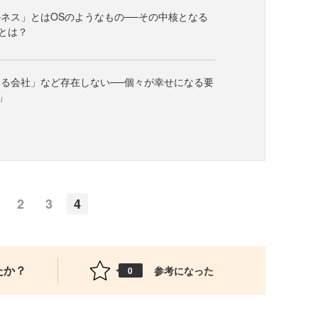
ネス」とはOSのようなもの──その中核となる
とは？
る会社」など存在しない──個々が幸せになる要
」
2
3
4
たか？
参考になった
0