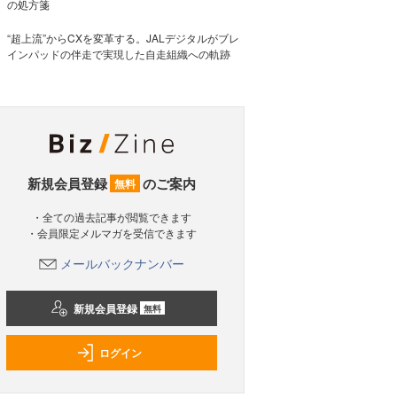
の処方箋
“超上流”からCXを変革する。JALデジタルがブレ
インパッドの伴走で実現した自走組織への軌跡
新規会員登録
のご案内
無料
・全ての過去記事が閲覧できます
・会員限定メルマガを受信できます
メールバックナンバー
新規会員登録
無料
ログイン