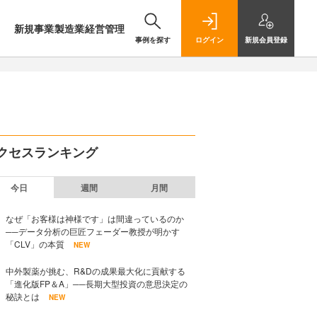
新規事業
製造業
経営管理
事例を探す
ログイン
新規
会員登録
クセスランキング
今日
週間
月間
なぜ「お客様は神様です」は間違っているのか
──データ分析の巨匠フェーダー教授が明かす
「CLV」の本質
NEW
中外製薬が挑む、R&Dの成果最大化に貢献する
「進化版FP＆A」──長期大型投資の意思決定の
秘訣とは
NEW