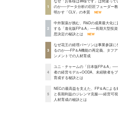
なぜ「お客様は神様です」は間違って
1
のか──データ分析の巨匠フェーダー
明かす「CLV」の本質
NEW
中外製薬が挑む、R&Dの成果最大化に
2
する「進化版FP＆A」──長期大型投
思決定の秘訣とは
NEW
なぜ花王の経理パーソンは事業参謀に
3
るのか──FP＆A機能の再定義、タフ
ンメントでの人材育成
ユニ・チャームの「日本版FP＆A」─
4
者の経営モデル×OODA、未経験者を
育成する秘訣とは
NECの最高益を支えた、FP＆Aによる
5
と長期利益のジレンマ克服──経営可
人材育成の秘訣とは