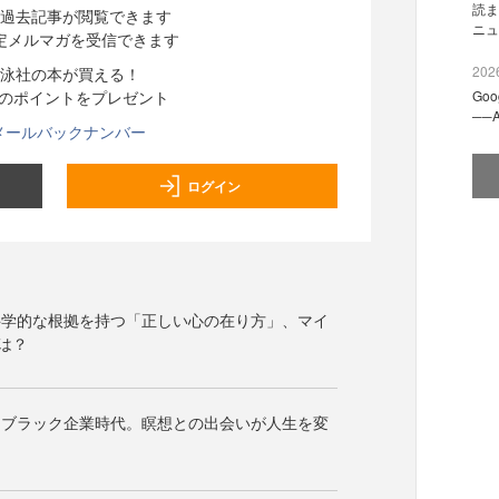
読ま
過去記事が閲覧できます
ニュ
定メルマガを受信できます
2026
泳社の本が買える！
分のポイントをプレゼント
Go
──
メールバックナンバー
ログイン
科学的な根拠を持つ「正しい心の在り方」、マイ
は？
たブラック企業時代。瞑想との出会いが人生を変