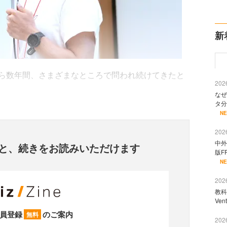
新
ら数年間、さまざまなところで問われ続けてきたと
2026
なぜ
タ分
N
2026
中外
と、
続きをお読みいただけます
版F
N
2026
教科
Ve
員登録
のご案内
無料
2026