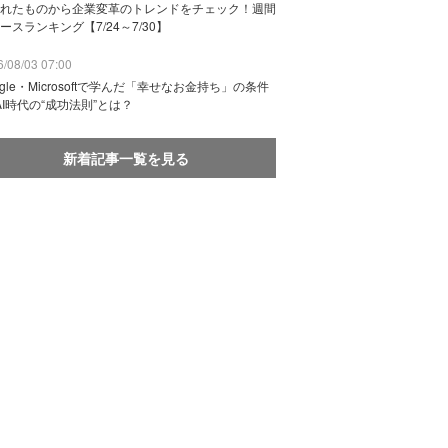
れたものから企業変革のトレンドをチェック！週間
ースランキング【7/24～7/30】
/08/03 07:00
ogle・Microsoftで学んだ「幸せなお金持ち」の条件
AI時代の“成功法則”とは？
新着記事一覧を見る