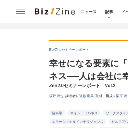
ニュース
記事
イ
Biz/Zineセミナーレポート
幸せになる要素に「
ネス──人は会社に
Zen2.0セミナーレポート Vol.2
荻野 淳也
[講演者] /
近藤 世菜
[取材・構成] /
栗原 茂
脳科学
マインドフルネス
ワークスタイ
エモーショナルインテリジェンス
セルフア