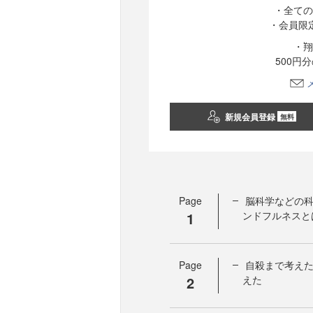
・全ての
・会員限
・翔
500円
新規会員登録
無料
Page
脳科学などの
1
ンドフルネスと
Page
自殺まで考え
2
えた