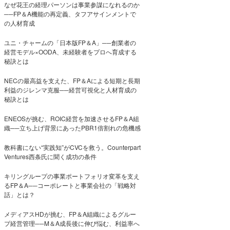
なぜ花王の経理パーソンは事業参謀になれるのか
──FP＆A機能の再定義、タフアサインメントで
の人材育成
ユニ・チャームの「日本版FP＆A」──創業者の
経営モデル×OODA、未経験者をプロへ育成する
秘訣とは
NECの最高益を支えた、FP＆Aによる短期と長期
利益のジレンマ克服──経営可視化と人材育成の
秘訣とは
ENEOSが挑む、ROIC経営を加速させるFP＆A組
織──立ち上げ背景にあったPBR1倍割れの危機感
教科書にない“実践知”がCVCを救う。Counterpart
Ventures西条氏に聞く成功の条件
キリングループの事業ポートフォリオ変革を支え
るFP＆A──コーポレートと事業会社の「戦略対
話」とは？
メディアスHDが挑む、FP＆A組織によるグルー
プ経営管理──M＆A成長後に伸び悩む、利益率へ