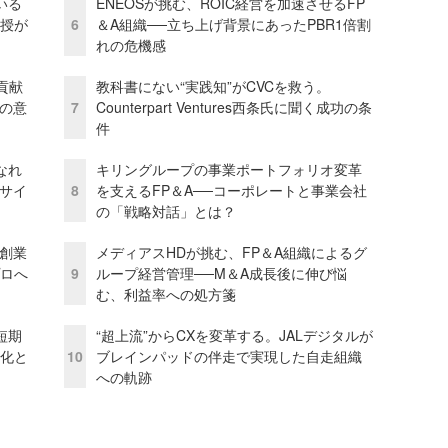
いる
ENEOSが挑む、ROIC経営を加速させるFP
教授が
6
＆A組織──立ち上げ背景にあったPBR1倍割
れの危機感
貢献
教科書にない“実践知”がCVCを救う。
資の意
7
Counterpart Ventures西条氏に聞く成功の条
件
なれ
キリングループの事業ポートフォリオ変革
アサイ
8
を支えるFP＆A──コーポレートと事業会社
の「戦略対話」とは？
─創業
メディアスHDが挑む、FP＆A組織によるグ
プロへ
9
ループ経営管理──M＆A成長後に伸び悩
む、利益率への処方箋
短期
“超上流”からCXを変革する。JALデジタルが
視化と
10
ブレインパッドの伴走で実現した自走組織
への軌跡