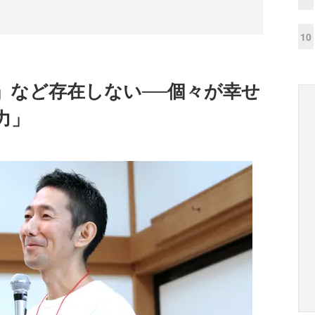
10
」など存在しない──個々が幸せ
力」