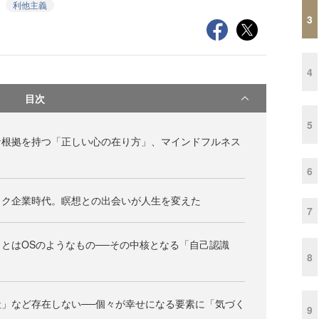
利他主義
3
4
目次
5
な根拠を持つ「正しい心の在り方」、マインドフルネス
6
ック企業時代。瞑想との出会いが人生を変えた
7
とはOSのようなもの──その中核となる「自己認識
8
」など存在しない──個々が幸せになる要素に「気づく
9