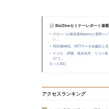
Biz/Zineセミナーレポート連
グローバル製造業Astemoと星野リ
い...
KDDI館林氏、NTTデータ佐藤氏と見
ドコモ、JR東、積水化学、リコー発
の“リ...
もっと読む
アクセスランキング