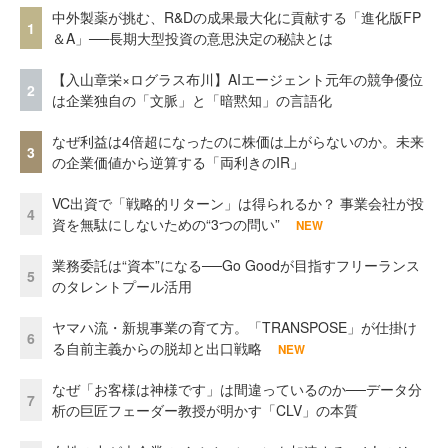
中外製薬が挑む、R&Dの成果最大化に貢献する「進化版FP
1
＆A」──長期大型投資の意思決定の秘訣とは
【入山章栄×ログラス布川】AIエージェント元年の競争優位
2
は企業独自の「文脈」と「暗黙知」の言語化
なぜ利益は4倍超になったのに株価は上がらないのか。未来
3
の企業価値から逆算する「両利きのIR」
VC出資で「戦略的リターン」は得られるか？ 事業会社が投
4
資を無駄にしないための“3つの問い”
NEW
業務委託は“資本”になる──Go Goodが目指すフリーランス
5
のタレントプール活用
ヤマハ流・新規事業の育て方。「TRANSPOSE」が仕掛け
6
る自前主義からの脱却と出口戦略
NEW
なぜ「お客様は神様です」は間違っているのか──データ分
7
析の巨匠フェーダー教授が明かす「CLV」の本質