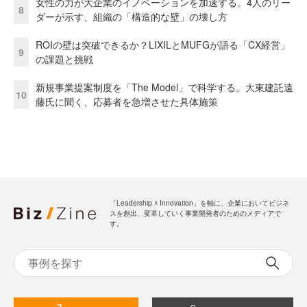
女性の力が大企業のイノベーションを加速する。4人のリー
8
ダーが示す、組織の「構造的な壁」の壊し方
ROIの壁は突破できるか？LIXILとMUFGが語る「CX経営」
9
の課題と挑戦
新規事業提案制度を「The Model」で科学する。大東建託遠
10
藤氏に聞く、応募者を急増させた具体施策
「Leadership ☓ Innovation」を軸に、企業においてビジネ
スを創出、変革していく事業開発者のためのメディアで
す。