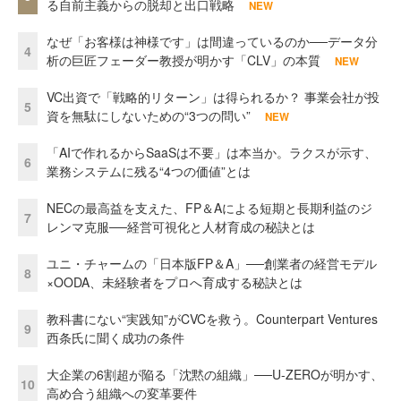
る自前主義からの脱却と出口戦略
NEW
なぜ「お客様は神様です」は間違っているのか──データ分
4
析の巨匠フェーダー教授が明かす「CLV」の本質
NEW
VC出資で「戦略的リターン」は得られるか？ 事業会社が投
5
資を無駄にしないための“3つの問い”
NEW
「AIで作れるからSaaSは不要」は本当か。ラクスが示す、
6
業務システムに残る“4つの価値”とは
NECの最高益を支えた、FP＆Aによる短期と長期利益のジ
7
レンマ克服──経営可視化と人材育成の秘訣とは
ユニ・チャームの「日本版FP＆A」──創業者の経営モデル
8
×OODA、未経験者をプロへ育成する秘訣とは
教科書にない“実践知”がCVCを救う。Counterpart Ventures
9
西条氏に聞く成功の条件
大企業の6割超が陥る「沈黙の組織」──U-ZEROが明かす、
10
高め合う組織への変革要件