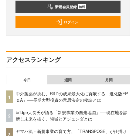
新規会員登録
無料
ログイン
アクセスランキング
今日
週間
月間
中外製薬が挑む、R&Dの成果最大化に貢献する「進化版FP
1
＆A」──長期大型投資の意思決定の秘訣とは
bridge大長氏が語る「新規事業の自走地図」──現在地を診
2
断し未来を描く、領域とアジェンダとは
ヤマハ流・新規事業の育て方。「TRANSPOSE」が仕掛け
3