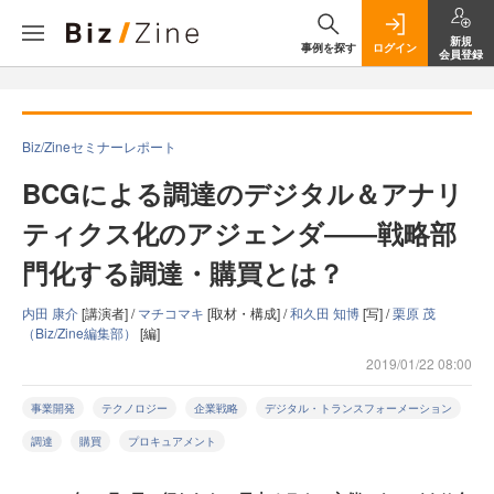
新規
事例を探す
ログイン
会員登録
Biz/Zineセミナーレポート
BCGによる調達のデジタル＆アナリ
ティクス化のアジェンダ――戦略部
門化する調達・購買とは？
内田 康介
[講演者] /
マチコマキ
[取材・構成] /
和久田 知博
[写] /
栗原 茂
（Biz/Zine編集部）
[編]
2019/01/22 08:00
事業開発
テクノロジー
企業戦略
デジタル・トランスフォーメーション
調達
購買
プロキュアメント