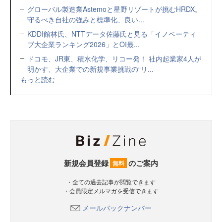
グローバル製造業Astemoと星野リゾートが挑むHRDX。
守るべき自社の強みと標準化、良い...
KDDI館林氏、NTTデータ佐藤氏と見る「イノベーティ
ブ大企業ランキング2026」とOI最...
ドコモ、JR東、積水化学、リコー発！ 社内起業家4人が
明かす、大企業での新規事業挑戦の“リ...
もっと読む
新規会員登録
のご案内
無料
・全ての過去記事が閲覧できます
・会員限定メルマガを受信できます
メールバックナンバー