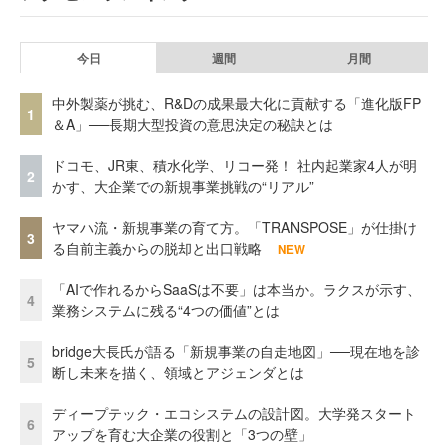
今日
週間
月間
中外製薬が挑む、R&Dの成果最大化に貢献する「進化版FP
1
＆A」──長期大型投資の意思決定の秘訣とは
ドコモ、JR東、積水化学、リコー発！ 社内起業家4人が明
2
かす、大企業での新規事業挑戦の“リアル”
ヤマハ流・新規事業の育て方。「TRANSPOSE」が仕掛け
3
る自前主義からの脱却と出口戦略
NEW
「AIで作れるからSaaSは不要」は本当か。ラクスが示す、
4
業務システムに残る“4つの価値”とは
bridge大長氏が語る「新規事業の自走地図」──現在地を診
5
断し未来を描く、領域とアジェンダとは
ディープテック・エコシステムの設計図。大学発スタート
6
アップを育む大企業の役割と「3つの壁」