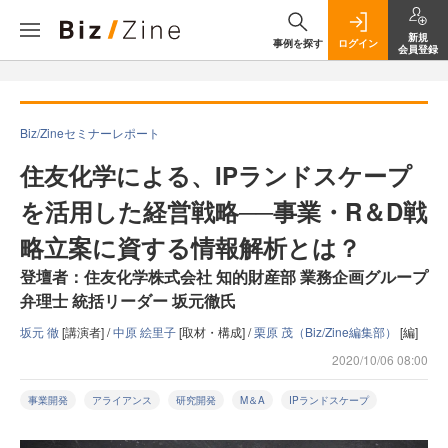
新規
事例を探す
ログイン
会員登録
Biz/Zineセミナーレポート
住友化学による、IPランドスケープ
を活用した経営戦略──事業・R＆D戦
略立案に資する情報解析とは？
登壇者：住友化学株式会社 知的財産部 業務企画グループ
弁理士 統括リーダー 坂元徹氏
坂元 徹
[講演者] /
中原 絵里子
[取材・構成] /
栗原 茂（Biz/Zine編集部）
[編]
2020/10/06 08:00
事業開発
アライアンス
研究開発
M＆A
IPランドスケープ