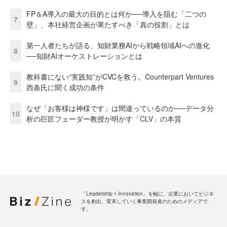
FP＆A導入の最大の目的とは何か──導入を阻む「二つの
7
壁」、本社経営企画が果たすべき「真の役割」とは
第一人者たちが語る、知財業務AIから戦略領域AIへの進化
8
──知財AIオーケストレーションとは
教科書にない“実践知”がCVCを救う。Counterpart Ventures
9
西条氏に聞く成功の条件
なぜ「お客様は神様です」は間違っているのか──データ分
10
析の巨匠フェーダー教授が明かす「CLV」の本質
「Leadership ☓ Innovation」を軸に、企業においてビジネ
スを創出、変革していく事業開発者のためのメディアで
す。