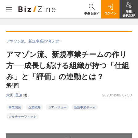
新規
事例を探す
ログイン
会員登録
アマゾン流、新規事業の“考え方”
アマゾン流、新規事業チームの作り
方──成長し続ける組織が持つ「仕組
み」と「評価」の連動とは？
第4回
太田 理加
[著]
2020/12/02 07:00
事業開発
企業戦略
コアバリュー
新規事業チーム
カルチャーフィット