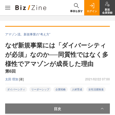
新規
事例を探す
ログイン
会員登録
アマゾン流、新規事業の“考え方”
なぜ新規事業には「ダイバーシティ
が必須」なのか──同質性ではなく多
様性でアマゾンが成長した理由
第6回
太田 理加
[著]
2021/02/22 07:00
ダイバーシティ
リーダーシップ
企業戦略
人材育成
女性活躍推進
目次