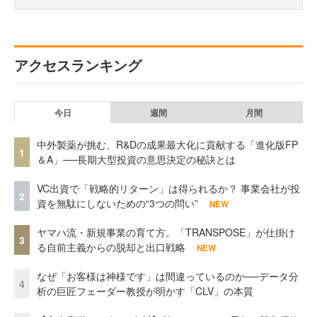
アクセスランキング
今日
週間
月間
中外製薬が挑む、R&Dの成果最大化に貢献する「進化版FP
1
＆A」──長期大型投資の意思決定の秘訣とは
VC出資で「戦略的リターン」は得られるか？ 事業会社が投
2
資を無駄にしないための“3つの問い”
NEW
ヤマハ流・新規事業の育て方。「TRANSPOSE」が仕掛け
3
る自前主義からの脱却と出口戦略
NEW
なぜ「お客様は神様です」は間違っているのか──データ分
4
析の巨匠フェーダー教授が明かす「CLV」の本質