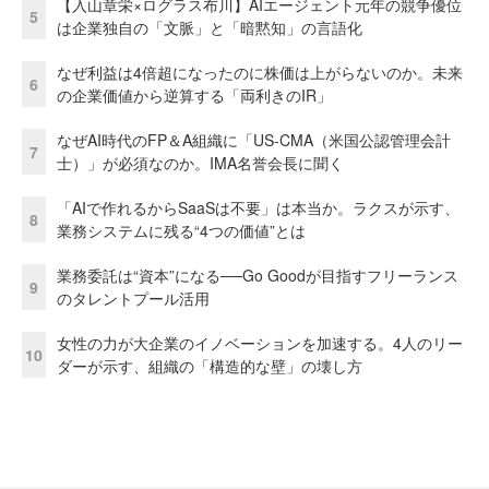
【入山章栄×ログラス布川】AIエージェント元年の競争優位
5
は企業独自の「文脈」と「暗黙知」の言語化
なぜ利益は4倍超になったのに株価は上がらないのか。未来
6
の企業価値から逆算する「両利きのIR」
なぜAI時代のFP＆A組織に「US-CMA（米国公認管理会計
7
士）」が必須なのか。IMA名誉会長に聞く
「AIで作れるからSaaSは不要」は本当か。ラクスが示す、
8
業務システムに残る“4つの価値”とは
業務委託は“資本”になる──Go Goodが目指すフリーランス
9
のタレントプール活用
女性の力が大企業のイノベーションを加速する。4人のリー
10
ダーが示す、組織の「構造的な壁」の壊し方