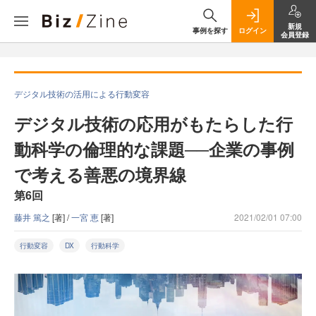
新規
事例を探す
ログイン
会員登録
デジタル技術の活用による行動変容
デジタル技術の応用がもたらした行
動科学の倫理的な課題──企業の事例
で考える善悪の境界線
第6回
藤井 篤之
[著] /
一宮 恵
[著]
2021/02/01 07:00
行動変容
DX
行動科学