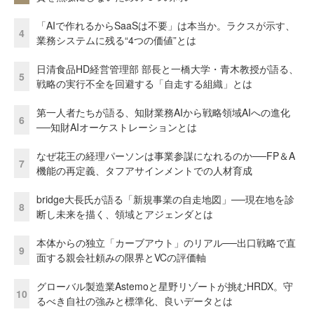
「AIで作れるからSaaSは不要」は本当か。ラクスが示す、
4
業務システムに残る“4つの価値”とは
日清食品HD経営管理部 部長と一橋大学・青木教授が語る、
5
戦略の実行不全を回避する「自走する組織」とは
第一人者たちが語る、知財業務AIから戦略領域AIへの進化
6
──知財AIオーケストレーションとは
なぜ花王の経理パーソンは事業参謀になれるのか──FP＆A
7
機能の再定義、タフアサインメントでの人材育成
bridge大長氏が語る「新規事業の自走地図」──現在地を診
8
断し未来を描く、領域とアジェンダとは
本体からの独立「カーブアウト」のリアル──出口戦略で直
9
面する親会社頼みの限界とVCの評価軸
グローバル製造業Astemoと星野リゾートが挑むHRDX。守
10
るべき自社の強みと標準化、良いデータとは