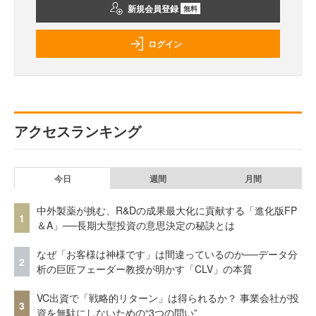
新規会員登録
無料
ログイン
アクセスランキング
今日
週間
月間
中外製薬が挑む、R&Dの成果最大化に貢献する「進化版FP
1
＆A」──長期大型投資の意思決定の秘訣とは
なぜ「お客様は神様です」は間違っているのか──データ分
2
析の巨匠フェーダー教授が明かす「CLV」の本質
VC出資で「戦略的リターン」は得られるか？ 事業会社が投
3
資を無駄にしないための“3つの問い”