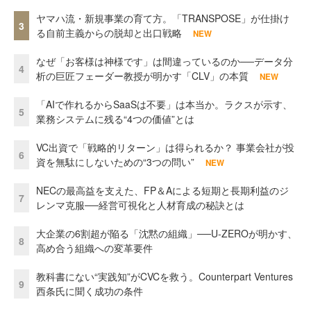
ヤマハ流・新規事業の育て方。「TRANSPOSE」が仕掛け
3
る自前主義からの脱却と出口戦略
NEW
なぜ「お客様は神様です」は間違っているのか──データ分
4
析の巨匠フェーダー教授が明かす「CLV」の本質
NEW
「AIで作れるからSaaSは不要」は本当か。ラクスが示す、
5
業務システムに残る“4つの価値”とは
VC出資で「戦略的リターン」は得られるか？ 事業会社が投
6
資を無駄にしないための“3つの問い”
NEW
NECの最高益を支えた、FP＆Aによる短期と長期利益のジ
7
レンマ克服──経営可視化と人材育成の秘訣とは
大企業の6割超が陥る「沈黙の組織」──U-ZEROが明かす、
8
高め合う組織への変革要件
教科書にない“実践知”がCVCを救う。Counterpart Ventures
9
西条氏に聞く成功の条件