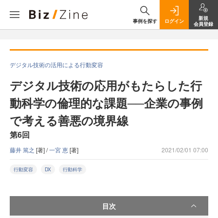
新規
事例を探す
ログイン
会員登録
デジタル技術の活用による行動変容
デジタル技術の応用がもたらした行
動科学の倫理的な課題──企業の事例
で考える善悪の境界線
第6回
藤井 篤之
[著] /
一宮 恵
[著]
2021/02/01 07:00
行動変容
DX
行動科学
目次