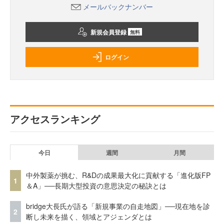
メールバックナンバー
新規会員登録
無料
ログイン
アクセスランキング
今日
週間
月間
中外製薬が挑む、R&Dの成果最大化に貢献する「進化版FP
1
＆A」──長期大型投資の意思決定の秘訣とは
bridge大長氏が語る「新規事業の自走地図」──現在地を診
2
断し未来を描く、領域とアジェンダとは