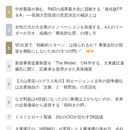
中外製薬が挑む、R&Dの成果最大化に貢献する「進化版FP
1
＆A」──長期大型投資の意思決定の秘訣とは
女性の力が大企業のイノベーションを加速する。4人のリー
2
ダーが示す、組織の「構造的な壁」の壊し方
VC出資で「戦略的リターン」は得られるか？ 事業会社が投
3
資を無駄にしないための“3つの問い”
NEW
新規事業提案制度を「The Model」で科学する。大東建託遠
4
藤氏に聞く、応募者を急増させた具体施策
【入山章栄×ログラス布川】AIエージェント元年の競争優位
5
は企業独自の「文脈」と「暗黙知」の言語化
なぜ利益は4倍超になったのに株価は上がらないのか。未来
6
の企業価値から逆算する「両利きのIR」
7
ミスミとロート製薬 2社のCIOが交わすDX談議
大東建託の「HIRAKU」が実践した人事連携の進め方。会社