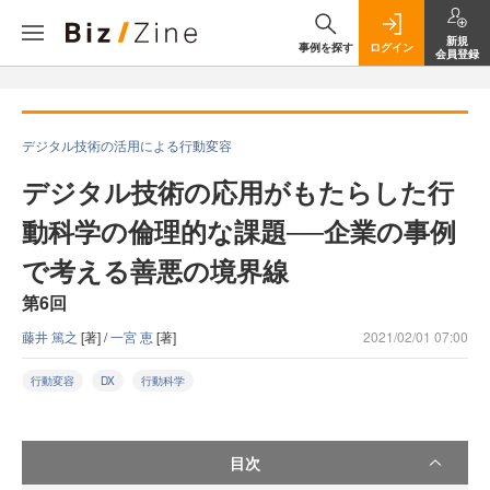
新規
事例を探す
ログイン
会員登録
デジタル技術の活用による行動変容
デジタル技術の応用がもたらした行
動科学の倫理的な課題──企業の事例
で考える善悪の境界線
第6回
藤井 篤之
[著] /
一宮 恵
[著]
2021/02/01 07:00
行動変容
DX
行動科学
目次