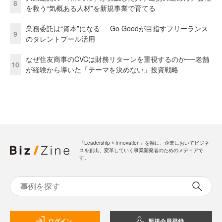
8
を救う“気概ある人材”を新規事業で育てる
業務委託は“資本”になる──Go Goodが目指すフリーランス
9
のタレントプール活用
なぜ住友商事のCVCは財務リターンを重視するのか──老舗
10
が経験から導いた「テーマを決めない」投資戦略
「Leadership ☓ Innovation」を軸に、企業においてビジネ
スを創出、変革していく事業開発者のためのメディアで
す。
ログイン
新規会員登録