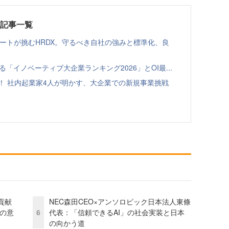
載記事一覧
ゾートが挑むHRDX。守るべき自社の強みと標準化、良
る「イノベーティブ大企業ランキング2026」とOI最...
！ 社内起業家4人が明かす、大企業での新規事業挑戦
貢献
NEC森田CEO×アンソロピック日本法人東條
資の意
6
代表：「信頼できるAI」の社会実装と日本
の向かう道