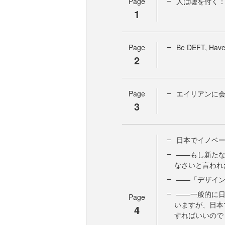
Page
人は嘘を付く：
1
Page
Be DEFT, 
2
Page
エイリアンに会
3
日本でイノベ
——もし新たな
なさいと言われ
——「デザイ
——一般的に
Page
いますが、日本
4
すればいいので