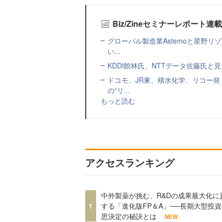
Biz/Zineセミナーレポート連
グローバル製造業Astemoと星野リ
い...
KDDI館林氏、NTTデータ佐藤氏と見
ドコモ、JR東、積水化学、リコー発
の“リ...
もっと読む
アクセスランキング
中外製薬が挑む、R&Dの成果最大化に
1
する「進化版FP＆A」──長期大型投
思決定の秘訣とは
NEW