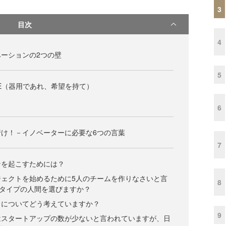
3
目次
4
ーションの2つの壁
5
 HOPE（器用であれ、希望を持て）
6
け！－イノベーターに必要な6つの言葉
7
ンを起こすためには？
ジェクトを始めるために5人のチームを作りなさいと言
8
タイプの人間を選びますか？
」についてどう考えていますか？
9
はスタートアップの数が少ないと言われていますが、日