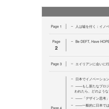
Page
1
人は嘘を付く：イノベ
Page
Be DEFT, Have
2
Page
3
エイリアンに会いに行
日本でイノベーショ
——もし新たなプロ
われたら、どのような
——「デザイン思考
——一般的に日本で
Page
4