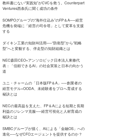
教科書にない“実践知”がCVCを救う。Counterpart
Ventures西条氏に聞く成功の条件
SOMPOグループの“海外仕込み”のFP＆A──経営
危機を発端に「経営の司令塔」として変革を支援
する
ダイキン工業の知財AI活用──“防衛型”から“戦略
型”へと変貌する、伴走型の知財組織とは
NEC森田CEO×アンソロピック日本法人東條代
表：「信頼できるAI」の社会実装と日本の向かう
道
ユニ・チャームの「日本版FP＆A」──創業者の
経営モデル×OODA、未経験者をプロへ育成する
秘訣とは
NECの最高益を支えた、FP＆Aによる短期と長期
利益のジレンマ克服──経営可視化と人材育成の
秘訣とは
SMBCグループが描く、AIによる「金融OS」への
進化──なぜCFOエージェントを提供するのか？