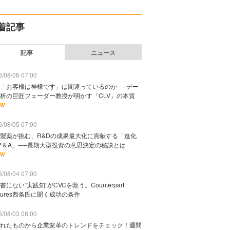
着記事
記事
ニュース
/08/06 07:00
「お客様は神様です」は間違っているのか──デー
析の巨匠フェーダー教授が明かす「CLV」の本質
EW
/08/05 07:00
製薬が挑む、R&Dの成果最大化に貢献する「進化
P＆A」──長期大型投資の意思決定の秘訣とは
EW
/08/04 07:00
書にない“実践知”がCVCを救う。Counterpart
ntures西条氏に聞く成功の条件
/08/03 08:00
れたものから企業変革のトレンドをチェック！週間