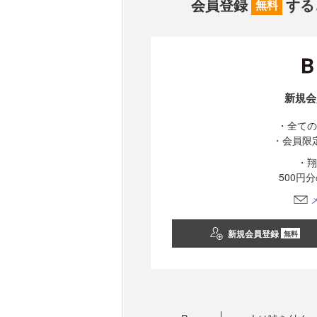
会員登録
する
無料
新規会
・全ての
・会員限
・翔
500円
新規会員登録
無料