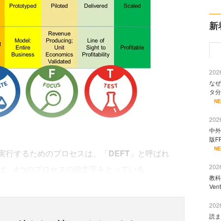
新
2026
なぜ
タ分
N
2026
中外
版F
N
実行するためのプロセスは、「
DEFT
」と呼ばれ
2026
は、4つのプロセスの頭文字をとっている。
教科
Ve
2026
読ま