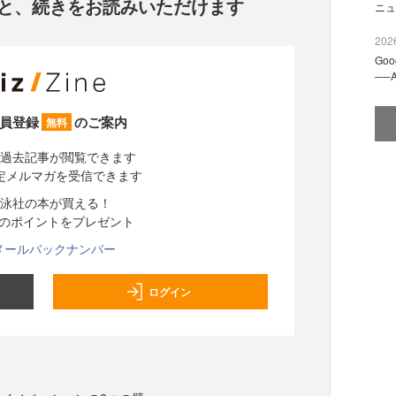
と、
続きをお読みいただけます
ニュ
2026
Go
──
員登録
のご案内
無料
過去記事が閲覧できます
定メルマガを受信できます
泳社の本が買える！
分のポイントをプレゼント
メールバックナンバー
ログイン