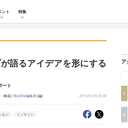
ベント
特集
プが語るアイデアを形にする
ア
ポート
1
・構成] /
Biz/Zine編集部
[編]
2015/01/20 00:30
2
ンセン
イノサイト