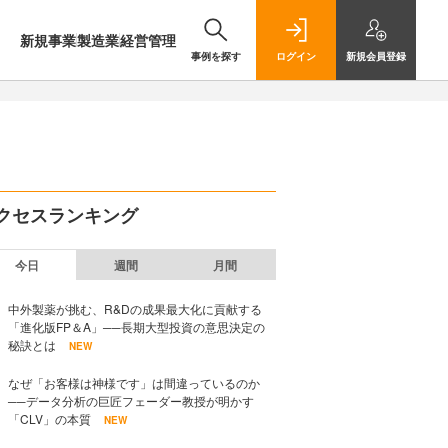
新規事業
製造業
経営管理
事例を探す
ログイン
新規
会員登録
クセスランキング
今日
週間
月間
中外製薬が挑む、R&Dの成果最大化に貢献する
「進化版FP＆A」──長期大型投資の意思決定の
秘訣とは
NEW
なぜ「お客様は神様です」は間違っているのか
──データ分析の巨匠フェーダー教授が明かす
「CLV」の本質
NEW