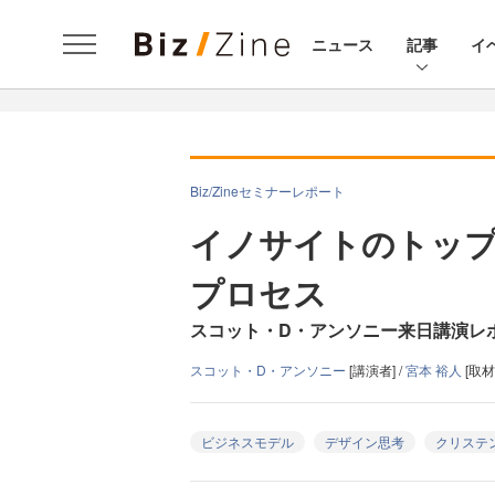
ニュース
記事
イ
Biz/Zineセミナーレポート
イノサイトのトッ
プロセス
スコット・D・アンソニー来日講演レ
スコット・D・アンソニー
[講演者] /
宮本 裕人
[取材
ビジネスモデル
デザイン思考
クリステ