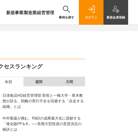
新規事業
製造業
経営管理
事例を探す
ログイン
新規
会員登録
クセスランキング
今日
週間
月間
日清食品HD経営管理部 部長と一橋大学・青木教
授が語る、戦略の実行不全を回避する「自走する
組織」とは
中外製薬が挑む、R&Dの成果最大化に貢献する
「進化版FP＆A」──長期大型投資の意思決定の
秘訣とは