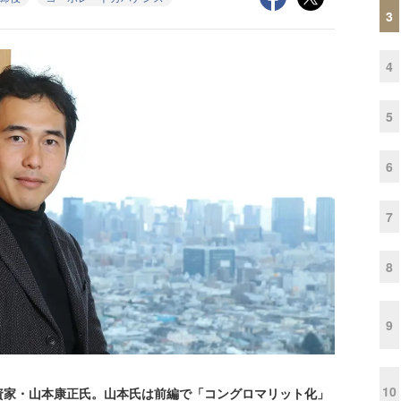
3
4
5
6
7
8
9
10
家・山本康正氏。山本氏は前編で「コングロマリット化」