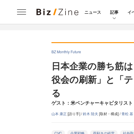
ニュース
記事
イ
BZ Monthly Future
日本企業の勝ち筋は
役会の刷新」と「テ
る
ゲスト：米ベンチャーキャピタリスト
山本 康正
[語り手] /
鈴木 陸夫
[取材・構成] /
青松 基
CVC
企業戦略
両利きの経営
社外取