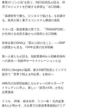
事業の“ゾンビ化”を防ぐ。NEC松田氏が語る、停
滞プロジェクトを打破する多様な「出口戦略」
「基礎研究で勝ち、ビジネスで負ける」を回避す
る。政府が描く量子エコシステム構築の道筋
ヤマハ流・新規事業の育て方。「TRANSPOSE」
が仕掛ける自前主義からの脱却と出口戦略
長寿企業のDNAは「変わり続けること」──DNP
の調査から見る、100年企業の生存戦略
第一人者たちが語る、知財業務AIから戦略領域AI
への進化──知財AIオーケストレーションとは
KDDIとGoogleが協調。最大3億円投資とインフラ
提供で「世界で戦えるAI企業」を創出へ
AI時代の自律型組織とカルチャーの作り方──ア
トラシアンに学ぶ、新しい「経営のOS」が生む
企業価値
ドコモ、JR東、積水化学、リコー発！ 社内起業
家4人が明かす、大企業での新規事業挑戦の“リア