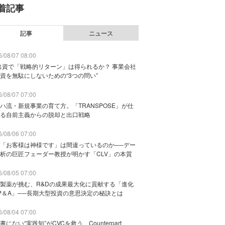
着記事
記事
ニュース
/08/07 08:00
出資で「戦略的リターン」は得られるか？ 事業会社
資を無駄にしないための“3つの問い”
/08/07 07:00
ハ流・新規事業の育て方。「TRANSPOSE」が仕
る自前主義からの脱却と出口戦略
/08/06 07:00
「お客様は神様です」は間違っているのか──デー
析の巨匠フェーダー教授が明かす「CLV」の本質
/08/05 07:00
製薬が挑む、R&Dの成果最大化に貢献する「進化
P＆A」──長期大型投資の意思決定の秘訣とは
/08/04 07:00
書にない“実践知”がCVCを救う。Counterpart