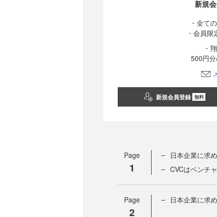
新規会
・全ての
・会員限
・翔
500円
新規会員登録
無料
Page
日本企業に求
1
CVCはベンチ
Page
日本企業に求め
2