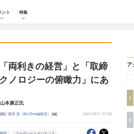
ベント
特集
「両利きの経営」と「取締
ア
クノロジーの俯瞰力」にあ
1
 山本康正氏
[画] /
栗原 茂（Biz/Zine編集部）
[編]
2021/03/11 07:00
2
締役
コーポレートガバナンス