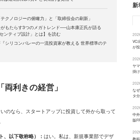
新
「テクノロジーの俯瞰力」と「取締役会の刷新」
がもたらす3つのメガトレンド──山本康正氏が語る
センティブ設計」とは】を読む
2026
VC
『シリコンバレーの一流投資家が教える 世界標準のテ
が投
2026
ヤマ
掛け
2026
「両利きの経営」
なぜ
タ分
2026
ないのなら、スタートアップに投資して外から取って
中外
版F
。
2026
ト、以下敬称略）：
はい。私は、新規事業部でデザ
教科