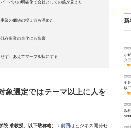
うパーパスの明確化で会社としての筋が見えた
新
規事業の価値の捉え方も深めた
が既存事業の進化にも影響
2026
なぜ
にせず、あえてマーブル状にする
タ分
N
2026
中外
版F
対象選定ではテーマ以上に人を
N
2026
教科
Ve
学院 准教授、以下敬称略）：
前回
はビジネス開発セ
2026