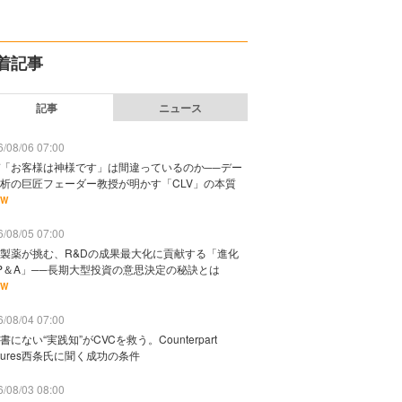
着記事
記事
ニュース
/08/06 07:00
「お客様は神様です」は間違っているのか──デー
析の巨匠フェーダー教授が明かす「CLV」の本質
EW
/08/05 07:00
製薬が挑む、R&Dの成果最大化に貢献する「進化
P＆A」──長期大型投資の意思決定の秘訣とは
EW
/08/04 07:00
書にない“実践知”がCVCを救う。Counterpart
ntures西条氏に聞く成功の条件
/08/03 08:00