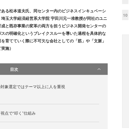
ある松本道夫氏、同センター内のビジネスインキュベーシ
10
埼玉大学経済経営系大学院 宇田川元一准教授が同社のユニ
育成と既存事業の変革の両方を担うビジネス開発センターの
パスの明確化というブレイクスルーを導いた過程を具体的な
業を育てていく際に不可欠な会社としての「筋」や「文脈」
て実施）
目次
の対象選定ではテーマ以上に人を重視
視点で“叩く”仕組み