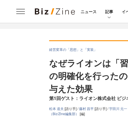
ニュース
記事
イ
経営変革の「思想」と「実装」
なぜライオンは「
の明確化を行ったの
与えた効果
第1回ゲスト：ライオン株式会社 ビジ
松本 道夫
[語り手] /
藤村 昌平
[語り手] /
宇田川 元一
（Biz/Zine編集部）
[編]