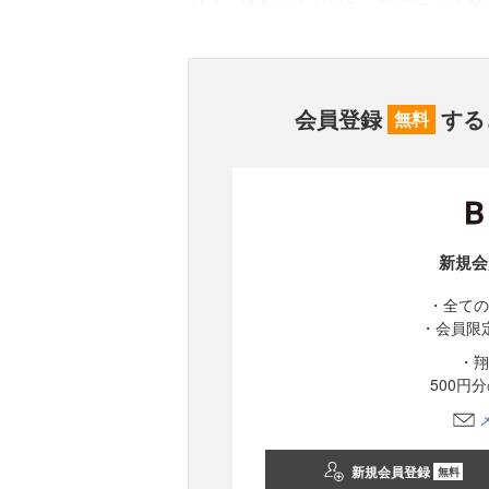
会員登録
する
無料
新規会
・全ての
・会員限
・翔
500円
新規会員登録
無料