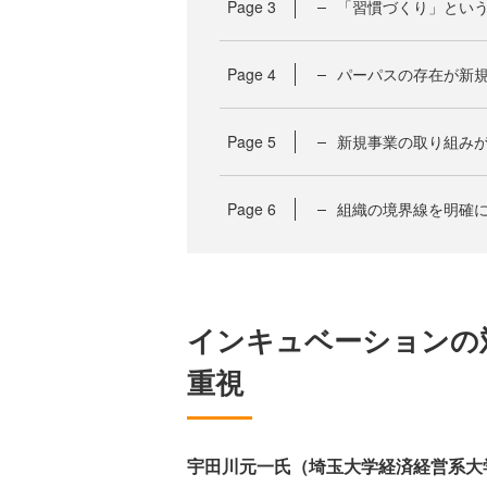
Page
3
「習慣づくり」とい
Page
4
パーパスの存在が新
Page
5
新規事業の取り組み
Page
6
組織の境界線を明確
インキュベーションの
重視
宇田川元一氏（埼玉大学経済経営系大