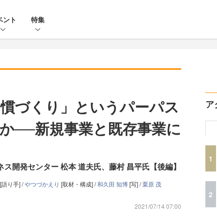
ベント
特集
習慣づくり」というパーパス
ア
か──新規事業と既存事業に
1
ネス開発センター 松本 道夫氏、藤村 昌平氏【後編】
[語り手] /
やつづかえり
[取材・構成] /
和久田 知博
[写] /
栗原 茂
2
2021/07/14 07:00