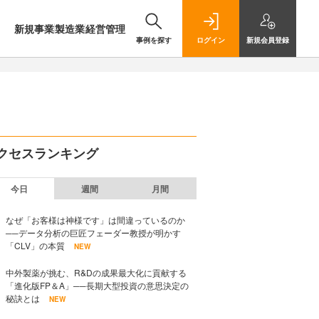
新規事業
製造業
経営管理
事例を探す
ログイン
新規
会員登録
クセスランキング
今日
週間
月間
なぜ「お客様は神様です」は間違っているのか
──データ分析の巨匠フェーダー教授が明かす
「CLV」の本質
NEW
中外製薬が挑む、R&Dの成果最大化に貢献する
「進化版FP＆A」──長期大型投資の意思決定の
秘訣とは
NEW