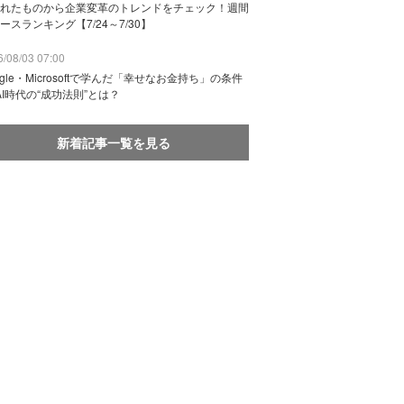
れたものから企業変革のトレンドをチェック！週間
ースランキング【7/24～7/30】
/08/03 07:00
ogle・Microsoftで学んだ「幸せなお金持ち」の条件
AI時代の“成功法則”とは？
新着記事一覧を見る