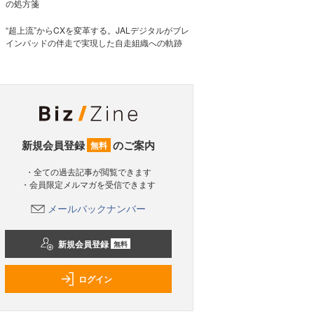
の処方箋
“超上流”からCXを変革する。JALデジタルがブレ
インパッドの伴走で実現した自走組織への軌跡
新規会員登録
のご案内
無料
・全ての過去記事が閲覧できます
・会員限定メルマガを受信できます
メールバックナンバー
新規会員登録
無料
ログイン