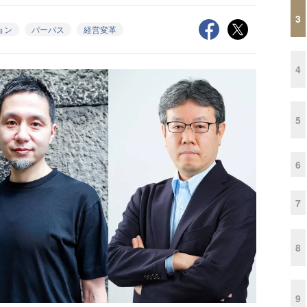
3
ョン
パーパス
経営変革
4
5
6
7
8
9