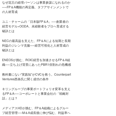
なぜ花王の経理パーソンは事業参謀になれるのか
──FP＆A機能の再定義、タフアサインメントで
の人材育成
ユニ・チャームの「日本版FP＆A」──創業者の
経営モデル×OODA、未経験者をプロへ育成する
秘訣とは
NECの最高益を支えた、FP＆Aによる短期と長期
利益のジレンマ克服──経営可視化と人材育成の
秘訣とは
ENEOSが挑む、ROIC経営を加速させるFP＆A組
織──立ち上げ背景にあったPBR1倍割れの危機感
教科書にない“実践知”がCVCを救う。Counterpart
Ventures西条氏に聞く成功の条件
キリングループの事業ポートフォリオ変革を支え
るFP＆A──コーポレートと事業会社の「戦略対
話」とは？
メディアスHDが挑む、FP＆A組織によるグルー
プ経営管理──M＆A成長後に伸び悩む、利益率へ