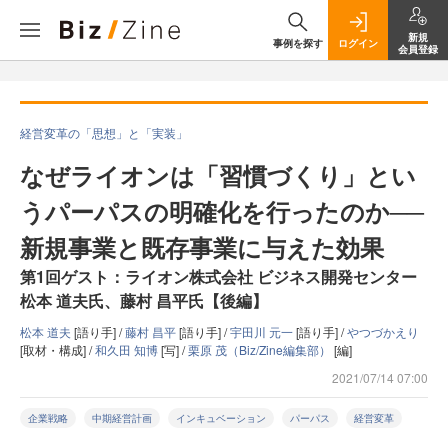
新規
事例を探す
ログイン
会員登録
経営変革の「思想」と「実装」
なぜライオンは「習慣づくり」とい
うパーパスの明確化を行ったのか──
新規事業と既存事業に与えた効果
第1回ゲスト：ライオン株式会社 ビジネス開発センター
松本 道夫氏、藤村 昌平氏【後編】
松本 道夫
[語り手] /
藤村 昌平
[語り手] /
宇田川 元一
[語り手] /
やつづかえり
[取材・構成] /
和久田 知博
[写] /
栗原 茂（Biz/Zine編集部）
[編]
2021/07/14 07:00
企業戦略
中期経営計画
インキュベーション
パーパス
経営変革