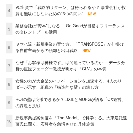
VC出資で「戦略的リターン」は得られるか？ 事業会社が投
4
資を無駄にしないための“3つの問い”
NEW
業務委託は“資本”になる──Go Goodが目指すフリーランス
5
のタレントプール活用
ヤマハ流・新規事業の育て方。「TRANSPOSE」が仕掛け
6
る自前主義からの脱却と出口戦略
NEW
なぜ「お客様は神様です」は間違っているのか──データ分
7
析の巨匠フェーダー教授が明かす「CLV」の本質
女性の力が大企業のイノベーションを加速する。4人のリー
8
ダーが示す、組織の「構造的な壁」の壊し方
ROIの壁は突破できるか？LIXILとMUFGが語る「CX経営」
9
の課題と挑戦
新規事業提案制度を「The Model」で科学する。大東建託遠
10
藤氏に聞く、応募者を急増させた具体施策