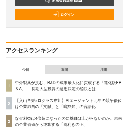
新規会員登録
ログイン
アクセスランキング
今日
週間
月間
中外製薬が挑む、R&Dの成果最大化に貢献する「進化版FP
1
＆A」──長期大型投資の意思決定の秘訣とは
【入山章栄×ログラス布川】AIエージェント元年の競争優位
2
は企業独自の「文脈」と「暗黙知」の言語化
なぜ利益は4倍超になったのに株価は上がらないのか。未来
3
の企業価値から逆算する「両利きのIR」