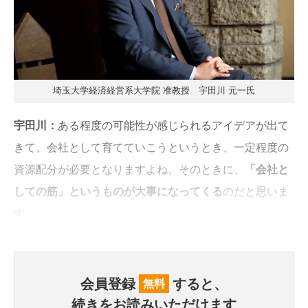
埼玉大学経済経営系大学院 准教授 宇田川 元一氏
宇田川：
ある程度の可能性が感じられるアイデアが出て
きて、会社として育てていこうというとき、一定程度の
資源配分が必要となりますよね。そのときに、
「会社と
しての筋」というものが大事になってくる
のだと思いま
す。
会員登録
すると、
無料
続きをお読みいただけます