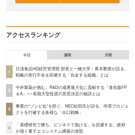
アクセスランキング
今日
週間
月間
日清食品HD経営管理部 部長と一橋大学・青木教授が語る、
1
戦略の実行不全を回避する「自走する組織」とは
中外製薬が挑む、R&Dの成果最大化に貢献する「進化版FP
2
＆A」──長期大型投資の意思決定の秘訣とは
事業の“ゾンビ化”を防ぐ。NEC松田氏が語る、停滞プロジェ
3
クトを打破する多様な「出口戦略」
「基礎研究で勝ち、ビジネスで負ける」を回避する。政府
4
が描く量子エコシステム構築の道筋