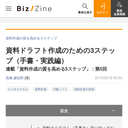
新規
事例を探す
ログイン
会員登録
資料作成の質を高める５ステップ
資料ドラフト作成のための3ステッ
プ（手書・実践編）
連載「資料作成の質を高める5ステップ」：第5回
高橋 威知郎
[著]
2015/02/16 00:30
ビジネススキル
資料作成
方眼ノート
知的生産の技術
目次
資料のドラフト（手書き）前に知ってお