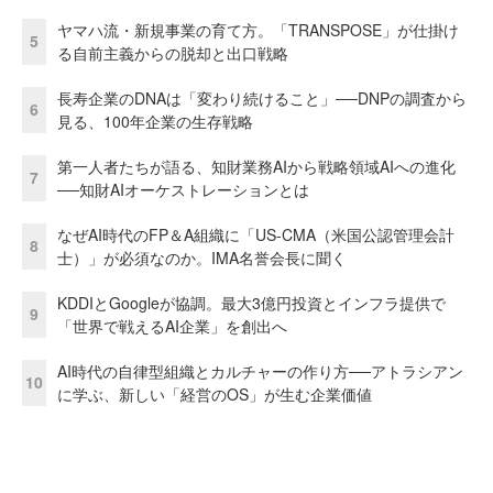
ヤマハ流・新規事業の育て方。「TRANSPOSE」が仕掛け
5
る自前主義からの脱却と出口戦略
長寿企業のDNAは「変わり続けること」──DNPの調査から
6
見る、100年企業の生存戦略
第一人者たちが語る、知財業務AIから戦略領域AIへの進化
7
──知財AIオーケストレーションとは
なぜAI時代のFP＆A組織に「US-CMA（米国公認管理会計
8
士）」が必須なのか。IMA名誉会長に聞く
KDDIとGoogleが協調。最大3億円投資とインフラ提供で
9
「世界で戦えるAI企業」を創出へ
AI時代の自律型組織とカルチャーの作り方──アトラシアン
10
に学ぶ、新しい「経営のOS」が生む企業価値