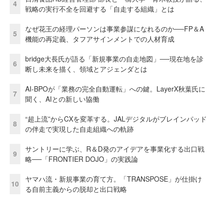
4
戦略の実行不全を回避する「自走する組織」とは
なぜ花王の経理パーソンは事業参謀になれるのか──FP＆A
5
機能の再定義、タフアサインメントでの人材育成
bridge大長氏が語る「新規事業の自走地図」──現在地を診
6
断し未来を描く、領域とアジェンダとは
AI-BPOが「業務の完全自動運転」への鍵。LayerX秋葉氏に
7
聞く、AIとの新しい協働
“超上流”からCXを変革する。JALデジタルがブレインパッド
8
の伴走で実現した自走組織への軌跡
サントリーに学ぶ、R＆D発のアイデアを事業化する出口戦
9
略──「FRONTIER DOJO」の実践論
ヤマハ流・新規事業の育て方。「TRANSPOSE」が仕掛け
10
る自前主義からの脱却と出口戦略