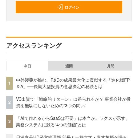
ログイン
アクセスランキング
今日
週間
月間
中外製薬が挑む、R&Dの成果最大化に貢献する「進化版FP
1
＆A」──長期大型投資の意思決定の秘訣とは
VC出資で「戦略的リターン」は得られるか？ 事業会社が投
2
資を無駄にしないための“3つの問い”
「AIで作れるからSaaSは不要」は本当か。ラクスが示す、
3
業務システムに残る“4つの価値”とは
日清食品HD経営管理部 部長と一橋大学・青木教授が語る、