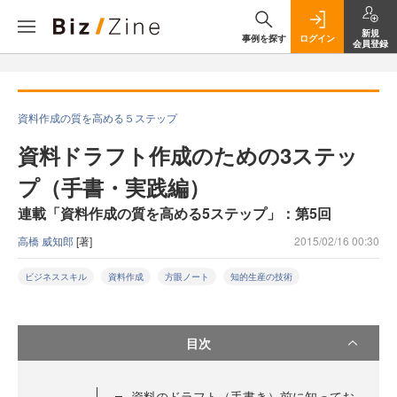
新規
事例を探す
ログイン
会員登録
資料作成の質を高める５ステップ
資料ドラフト作成のための3ステッ
プ（手書・実践編）
連載「資料作成の質を高める5ステップ」：第5回
高橋 威知郎
[著]
2015/02/16 00:30
ビジネススキル
資料作成
方眼ノート
知的生産の技術
目次
資料のドラフト（手書き）前に知ってお