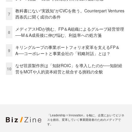
教科書にない“実践知”がCVCを救う。Counterpart Ventures
7
西条氏に聞く成功の条件
メディアスHDが挑む、FP＆A組織によるグループ経営管理
8
──M＆A成長後に伸び悩む、利益率への処方箋
キリングループの事業ポートフォリオ変革を支えるFP＆
9
A──コーポレートと事業会社の「戦略対話」とは？
なぜ荏原製作所は「知財ROIC」を導入したのか──知財経
10
営をMOTや人的資本経営と統合する挑戦の全貌
「Leadership ☓ Innovation」を軸に、企業においてビジネ
スを創出、変革していく事業開発者のためのメディアで
す。