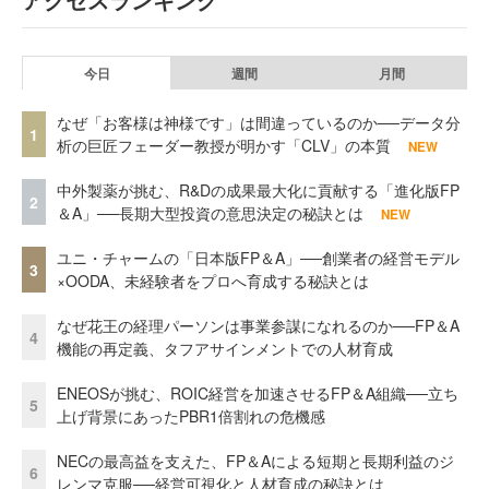
今日
週間
月間
なぜ「お客様は神様です」は間違っているのか──データ分
1
析の巨匠フェーダー教授が明かす「CLV」の本質
NEW
中外製薬が挑む、R&Dの成果最大化に貢献する「進化版FP
2
＆A」──長期大型投資の意思決定の秘訣とは
NEW
ユニ・チャームの「日本版FP＆A」──創業者の経営モデル
3
×OODA、未経験者をプロへ育成する秘訣とは
なぜ花王の経理パーソンは事業参謀になれるのか──FP＆A
4
機能の再定義、タフアサインメントでの人材育成
ENEOSが挑む、ROIC経営を加速させるFP＆A組織──立ち
5
上げ背景にあったPBR1倍割れの危機感
NECの最高益を支えた、FP＆Aによる短期と長期利益のジ
6
レンマ克服──経営可視化と人材育成の秘訣とは