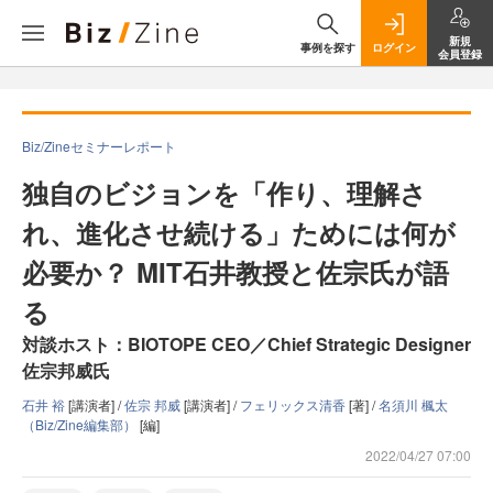
新規
事例を探す
ログイン
会員登録
Biz/Zineセミナーレポート
独自のビジョンを「作り、理解さ
れ、進化させ続ける」ためには何が
必要か？ MIT石井教授と佐宗氏が語
る
対談ホスト：BIOTOPE CEO／Chief Strategic Designer
佐宗邦威氏
石井 裕
[講演者] /
佐宗 邦威
[講演者] /
フェリックス清香
[著] /
名須川 楓太
（Biz/Zine編集部）
[編]
2022/04/27 07:00