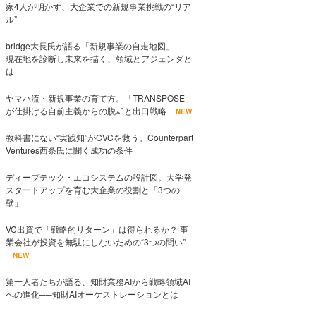
家4人が明かす、大企業での新規事業挑戦の“リア
ル”
bridge大長氏が語る「新規事業の自走地図」──
現在地を診断し未来を描く、領域とアジェンダと
は
ヤマハ流・新規事業の育て方。「TRANSPOSE」
が仕掛ける自前主義からの脱却と出口戦略
NEW
教科書にない“実践知”がCVCを救う。Counterpart
Ventures西条氏に聞く成功の条件
ディープテック・エコシステムの設計図。大学発
スタートアップを育む大企業の役割と「3つの
壁」
VC出資で「戦略的リターン」は得られるか？ 事
業会社が投資を無駄にしないための“3つの問い”
NEW
第一人者たちが語る、知財業務AIから戦略領域AI
への進化──知財AIオーケストレーションとは