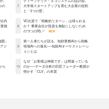
当か。
ディープテック・エコシステムの設計図。
つの
7
大学発スタートアップを育む大企業の役割
と「3つの壁」
 社内
VC出資で「戦略的リターン」は得られる
事業挑
8
か？ 事業会社が投資を無駄にしないため
の“3つの問い”
NEW
地図」
第一人者たちが語る、知財業務AIから戦略
とアジ
9
領域AIへの進化──知財AIオーケストレーシ
ョンとは
なぜ「お客様は神様です」は間違っている
から
10
のか──データ分析の巨匠フェーダー教授が
明かす「CLV」の本質