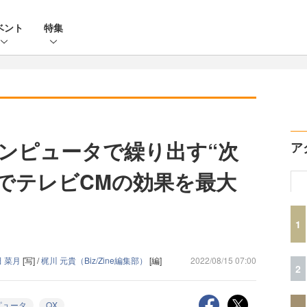
ベント
特集
ンピュータで繰り出す“次
ア
算でテレビCMの効果を最大
1
田 菜月
[写] /
梶川 元貴（Biz/Zine編集部）
[編]
2022/08/15 07:00
2
ピュータ
QX