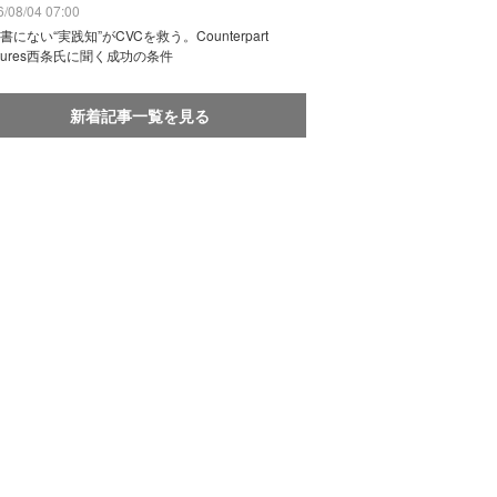
/08/04 07:00
書にない“実践知”がCVCを救う。Counterpart
ntures西条氏に聞く成功の条件
新着記事一覧を見る