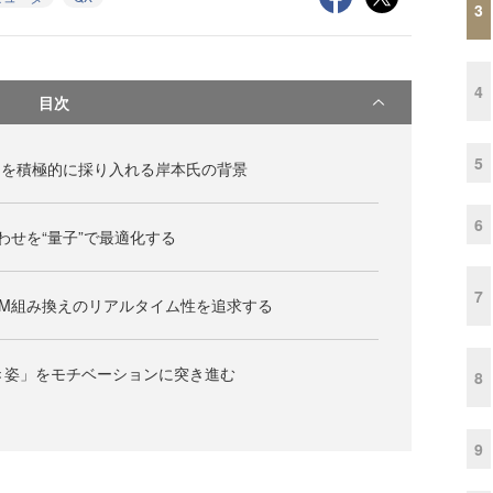
3
4
目次
5
タを積極的に採り入れる岸本氏の背景
6
合わせを“量子”で最適化する
7
M組み換えのリアルタイム性を追求する
き姿」をモチベーションに突き進む
8
9