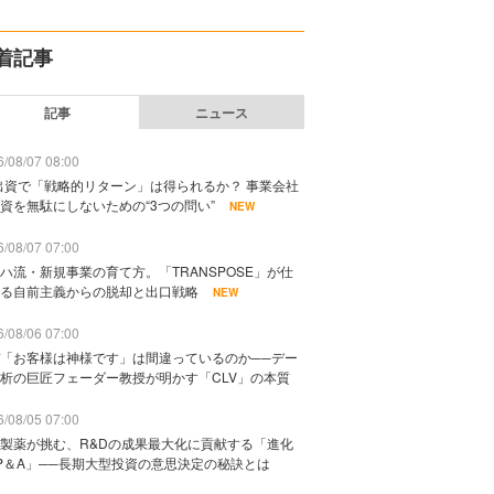
着記事
記事
ニュース
/08/07 08:00
出資で「戦略的リターン」は得られるか？ 事業会社
資を無駄にしないための“3つの問い”
NEW
/08/07 07:00
ハ流・新規事業の育て方。「TRANSPOSE」が仕
る自前主義からの脱却と出口戦略
NEW
/08/06 07:00
「お客様は神様です」は間違っているのか──デー
析の巨匠フェーダー教授が明かす「CLV」の本質
/08/05 07:00
製薬が挑む、R&Dの成果最大化に貢献する「進化
P＆A」──長期大型投資の意思決定の秘訣とは