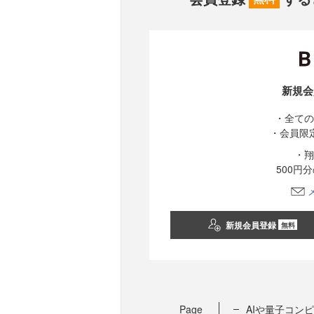
新規会
・全ての
・会員限
・翔
500円
新規会員登録
無料
Page
AIや量子コン