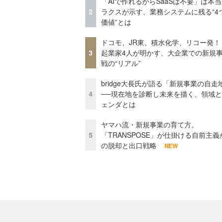
「AIで作れるからSaaSは不要」は本
2
ラクスが示す、業務システムに残る“4
価値”とは
ドコモ、JR東、積水化学、リコー発！
3
起業家4人が明かす、大企業での新規
戦の“リアル”
bridge大長氏が語る「新規事業の自走
4
──現在地を診断し未来を描く、領域
ェンダとは
ヤマハ流・新規事業の育て方。
5
「TRANSPOSE」が仕掛ける自前主義
の脱却と出口戦略
NEW