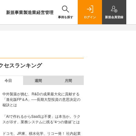
新規事業
製造業
経営管理
事例を探す
ログイン
新規
会員登録
クセスランキング
今日
週間
月間
中外製薬が挑む、R&Dの成果最大化に貢献する
「進化版FP＆A」──長期大型投資の意思決定の
秘訣とは
「AIで作れるからSaaSは不要」は本当か。ラク
スが示す、業務システムに残る“4つの価値”とは
ドコモ、JR東、積水化学、リコー発！ 社内起業