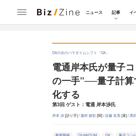
ニュース
記事
イ
DXの次のパラダイムシフト「QX」
電通岸本氏が量子コ
の一手”──量子計
化する
第3回 ゲスト：電通 岸本渉氏
岸本 渉
[語り手] /
蓮村 俊彰
[聞] /
佐藤 友美
[著] /
黑
事業開発
QUANTUM
DX
量子コン