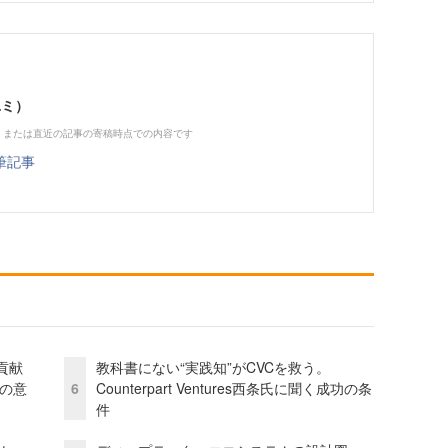
ユミ）
、または直近の記事の寄稿時点での内容です
筆記事
貢献
教科書にない“実践知”がCVCを救う。
資の意
6
Counterpart Ventures西条氏に聞く成功の条
件