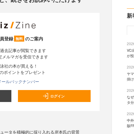
新
員登録
のご案内
無料
2026
過去記事が閲覧できます
VC
が投
定メルマガを受信できます
泳社の本が買える！
2026
分のポイントをプレゼント
ヤマ
掛け
メールバックナンバー
2026
ログイン
なぜ
タ分
2026
中外
版F
ピュータを積極的に採り入れる岸本氏の背景