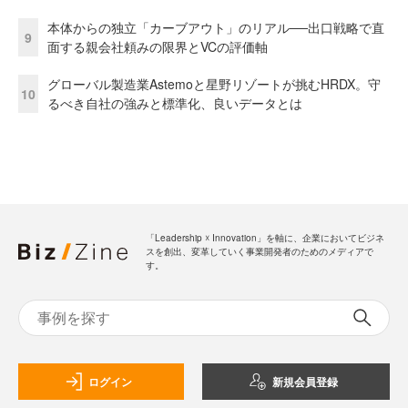
本体からの独立「カーブアウト」のリアル──出口戦略で直
9
面する親会社頼みの限界とVCの評価軸
グローバル製造業Astemoと星野リゾートが挑むHRDX。守
10
るべき自社の強みと標準化、良いデータとは
「Leadership ☓ Innovation」を軸に、企業においてビジネ
スを創出、変革していく事業開発者のためのメディアで
す。
ログイン
新規会員登録