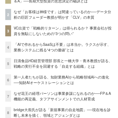
＆A」──長期大型投資の意思決定の秘訣とは
なぜ「お客様は神様です」は間違っているのか──データ分
2
析の巨匠フェーダー教授が明かす「CLV」の本質
VC出資で「戦略的リターン」は得られるか？ 事業会社が投
3
資を無駄にしないための“3つの問い”
「AIで作れるからSaaSは不要」は本当か。ラクスが示す、
4
業務システムに残る“4つの価値”とは
日清食品HD経営管理部 部長と一橋大学・青木教授が語る、
5
戦略の実行不全を回避する「自走する組織」とは
第一人者たちが語る、知財業務AIから戦略領域AIへの進化
6
──知財AIオーケストレーションとは
なぜ花王の経理パーソンは事業参謀になれるのか──FP＆A
7
機能の再定義、タフアサインメントでの人材育成
bridge大長氏が語る「新規事業の自走地図」──現在地を診
8
断し未来を描く、領域とアジェンダとは