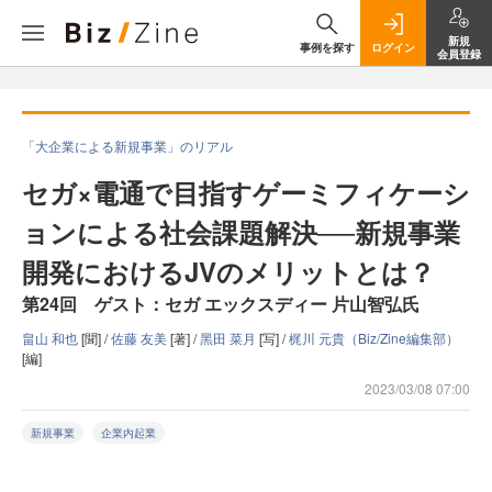
新規
事例を探す
ログイン
会員登録
「大企業による新規事業」のリアル
セガ×電通で目指すゲーミフィケーシ
ョンによる社会課題解決──新規事業
開発におけるJVのメリットとは？
第24回 ゲスト：セガ エックスディー 片山智弘氏
畠山 和也
[聞] /
佐藤 友美
[著] /
黑田 菜月
[写] /
梶川 元貴（Biz/Zine編集部）
[編]
2023/03/08 07:00
新規事業
企業内起業