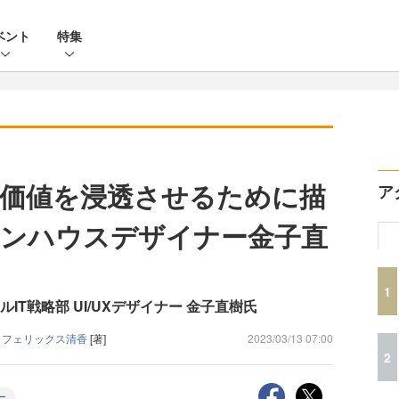
ベント
特集
の価値を浸透させるために描
ア
インハウスデザイナー金子直
1
T戦略部 UI/UXデザイナー 金子直樹氏
/
フェリックス清香
[著]
2023/03/13 07:00
2
ー