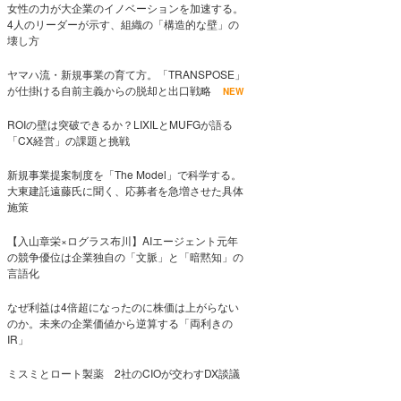
女性の力が大企業のイノベーションを加速する。
4人のリーダーが示す、組織の「構造的な壁」の
壊し方
ヤマハ流・新規事業の育て方。「TRANSPOSE」
が仕掛ける自前主義からの脱却と出口戦略
NEW
ROIの壁は突破できるか？LIXILとMUFGが語る
「CX経営」の課題と挑戦
新規事業提案制度を「The Model」で科学する。
大東建託遠藤氏に聞く、応募者を急増させた具体
施策
【入山章栄×ログラス布川】AIエージェント元年
の競争優位は企業独自の「文脈」と「暗黙知」の
言語化
なぜ利益は4倍超になったのに株価は上がらない
のか。未来の企業価値から逆算する「両利きの
IR」
ミスミとロート製薬 2社のCIOが交わすDX談議