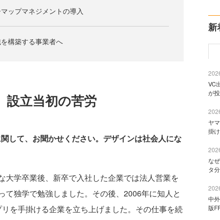
ーマップマネジメントの導入
新
織を構築する事業者へ
2026
VC
が投
、設立当初の苦労
2026
ヤマ
掛け
歴に関して、お聞かせください。デザインは社会人にな
2026
なぜ
タ分
な大学卒業後、新卒で入社した企業では法人営業を
2026
て独学で勉強しました。その後、2006年に知人と
中外
版F
アプリを手掛ける企業を立ち上げました。その仕事を続