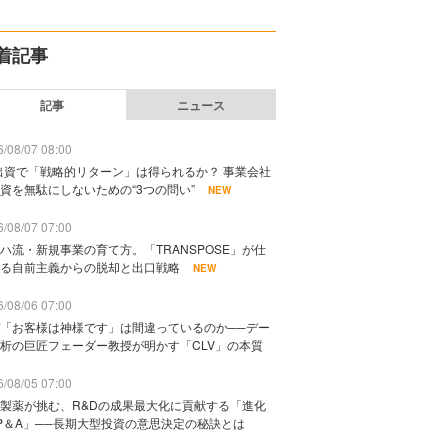
着記事
記事
ニュース
/08/07 08:00
出資で「戦略的リターン」は得られるか？ 事業会社
資を無駄にしないための“3つの問い”
NEW
/08/07 07:00
ハ流・新規事業の育て方。「TRANSPOSE」が仕
る自前主義からの脱却と出口戦略
NEW
/08/06 07:00
「お客様は神様です」は間違っているのか──デー
析の巨匠フェーダー教授が明かす「CLV」の本質
/08/05 07:00
製薬が挑む、R&Dの成果最大化に貢献する「進化
P＆A」──長期大型投資の意思決定の秘訣とは