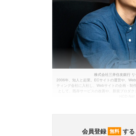
株式会社三井住友銀行 リテ
2006年、知人と起業。ECサイトの運営や、W
ティング会社に入社し、Webサイトの企画・制作
として、既存サービスの改善や、新規プロダク
HCD-N
会員登録
する
無料