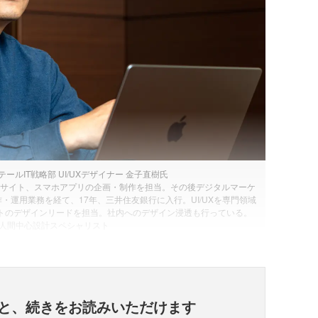
ールIT戦略部 UI/UXデザイナー 金子直樹氏
ebサイト、スマホアプリの企画・制作を担当。その後デジタルマーケ
・運用業務を経て、17年、三井住友銀行に入行。UI/UXを専門領域
トのデザインリードを担当。社内へのデザイン浸透も行っている。
et 人間中心設計スペシャリスト
と、
続きをお読みいただけます