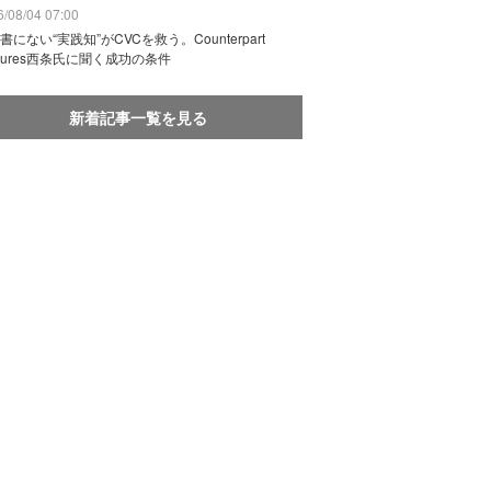
/08/04 07:00
書にない“実践知”がCVCを救う。Counterpart
ntures西条氏に聞く成功の条件
新着記事一覧を見る