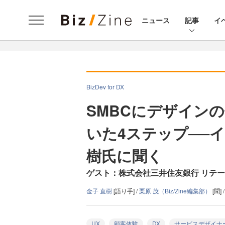
ニュース
記事
イ
BizDev for DX
SMBCにデザイン
いた4ステップ──
樹氏に聞く
ゲスト：株式会社三井住友銀行 リテールI
金子 直樹
[語り手] /
栗原 茂（Biz/Zine編集部）
[聞] 
UX
顧客体験
DX
サービスデザイナ