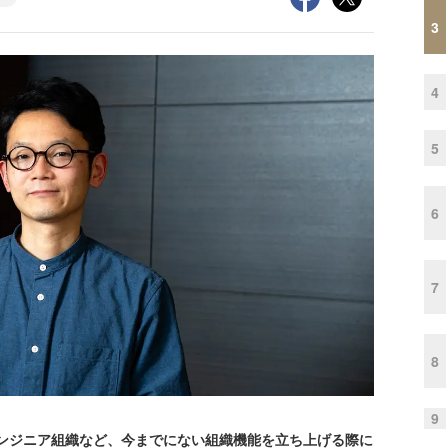
3
4
5
6
7
8
9
ンジニア組織など、今までにない組織機能を立ち上げる際に