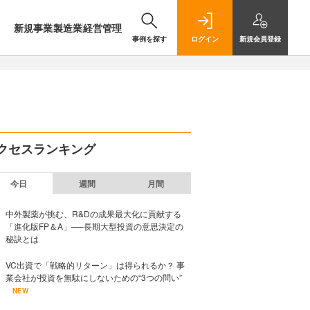
新規事業
製造業
経営管理
事例を探す
ログイン
新規
会員登録
クセスランキング
今日
週間
月間
中外製薬が挑む、R&Dの成果最大化に貢献する
「進化版FP＆A」──長期大型投資の意思決定の
秘訣とは
VC出資で「戦略的リターン」は得られるか？ 事
業会社が投資を無駄にしないための“3つの問い”
NEW