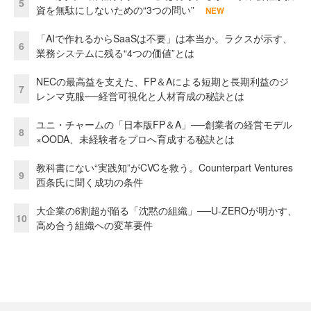
5
資を無駄にしないための“3つの問い”
NEW
「AIで作れるからSaaSは不要」は本当か。ラクスが示す、
6
業務システムに残る“4つの価値”とは
NECの最高益を支えた、FP＆Aによる短期と長期利益のジ
7
レンマ克服──経営可視化と人材育成の秘訣とは
ユニ・チャームの「日本版FP＆A」──創業者の経営モデル
8
×OODA、未経験者をプロへ育成する秘訣とは
教科書にない“実践知”がCVCを救う。Counterpart Ventures
9
西条氏に聞く成功の条件
大企業の6割超が陥る「沈黙の組織」──U-ZEROが明かす、
10
高め合う組織への変革要件