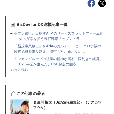
BizDev for DX連載記事一覧
セブン銀行が目指すATMのサービスプラットフォーム化
──知の探索を担う専任部隊「セブン・ラ...
「新規事業創出」をANAのカルチャーに──コロナ禍の
経営危機を乗り越えた航空会社、新たな組...
ミツカングループの祖業の精神が宿る「両利きの経営」
──D2C事業が生んだ、R&D起点の顧客...
もっと読む
この記事の著者
名須川 楓太（Biz/Zine編集部）（ナスカワ
フウタ）