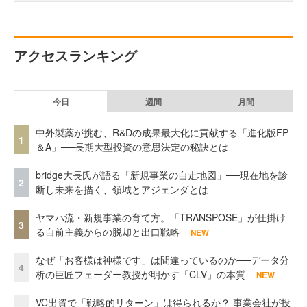
アクセスランキング
今日
週間
月間
中外製薬が挑む、R&Dの成果最大化に貢献する「進化版FP
1
＆A」──長期大型投資の意思決定の秘訣とは
bridge大長氏が語る「新規事業の自走地図」──現在地を診
2
断し未来を描く、領域とアジェンダとは
ヤマハ流・新規事業の育て方。「TRANSPOSE」が仕掛け
3
る自前主義からの脱却と出口戦略
NEW
なぜ「お客様は神様です」は間違っているのか──データ分
4
析の巨匠フェーダー教授が明かす「CLV」の本質
NEW
VC出資で「戦略的リターン」は得られるか？ 事業会社が投