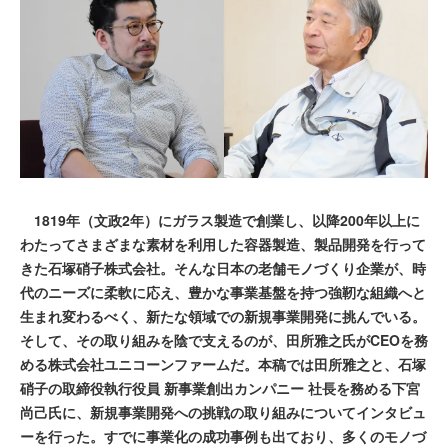
1819年（文政2年）にガラス製造で創業し、以降200年以上に
わたってさまざまな素材を利用した容器製造、製品開発を行って
きた石塚硝子株式会社。そんな日本の老舗モノづくり企業が、時
代のニーズに柔軟に応え、豊かな事業基盤を持つ強靭な組織へと
生まれ変わるべく、新たな領域での新規事業開発に挑んでいる。
そして、その取り組みを陰で支えるのが、田所雅之氏がCEOを務
める株式会社ユニコーンファームだ。本稿では田所雅之と、石塚
硝子の取締役執行役員 新事業創出カンパニー 社長を務める下宮
尚己氏に、新規事業開発への挑戦の取り組みについてインタビュ
ーを行った。すでに事業化の成功事例も出ており、多くのモノづ