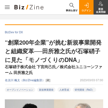
新規
事例を探す
ログイン
会員登録
BizDev for DX
“創業200年企業”が挑む新規事業開発
と組織変革──田所雅之氏が石塚硝子
に見た「モノづくりのDNA」
石塚硝子株式会社 下宮尚己氏／株式会社ユニコーンファ
ーム 田所雅之氏
名須川 楓太（Biz/Zine編集部）
[著]
2023/03/03 07:00
オープンイノベーション
新規事業開発
人材育成
研究開発（R&D）