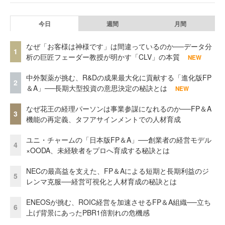
今日
週間
月間
なぜ「お客様は神様です」は間違っているのか──データ分
1
析の巨匠フェーダー教授が明かす「CLV」の本質
NEW
中外製薬が挑む、R&Dの成果最大化に貢献する「進化版FP
2
＆A」──長期大型投資の意思決定の秘訣とは
NEW
なぜ花王の経理パーソンは事業参謀になれるのか──FP＆A
3
機能の再定義、タフアサインメントでの人材育成
ユニ・チャームの「日本版FP＆A」──創業者の経営モデル
4
×OODA、未経験者をプロへ育成する秘訣とは
NECの最高益を支えた、FP＆Aによる短期と長期利益のジ
5
レンマ克服──経営可視化と人材育成の秘訣とは
ENEOSが挑む、ROIC経営を加速させるFP＆A組織──立ち
6
上げ背景にあったPBR1倍割れの危機感