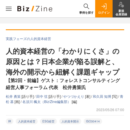
新規
事例を探す
ログイン
会員登録
実践フェーズの人的資本経営
人的資本経営の「わかりにくさ」の
原因とは？日本企業が陥る誤解と、
海外の開示から紐解く課題ギャップ
【第2回・前編】ゲスト：フォレストコンサルティング
経営人事フォーラム 代表 松井勇策氏
松井 勇策
[語り手] /
田中 弦
[語り手] /
やつづかえり
[著] /
和久田 知博
[写] /
青
松 基
[画] /
名須川 楓太（Biz/Zine編集部）
[編]
2023/05/26 07:00
IR
人的資本経営
ESG経営
人的資本開示
ISO30414