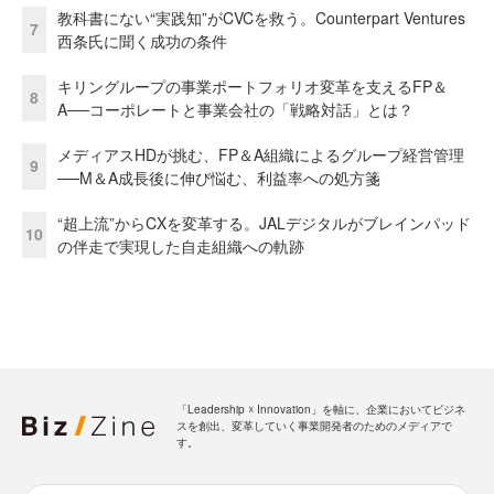
教科書にない“実践知”がCVCを救う。Counterpart Ventures
7
西条氏に聞く成功の条件
キリングループの事業ポートフォリオ変革を支えるFP＆
8
A──コーポレートと事業会社の「戦略対話」とは？
メディアスHDが挑む、FP＆A組織によるグループ経営管理
9
──M＆A成長後に伸び悩む、利益率への処方箋
“超上流”からCXを変革する。JALデジタルがブレインパッド
10
の伴走で実現した自走組織への軌跡
「Leadership ☓ Innovation」を軸に、企業においてビジネ
スを創出、変革していく事業開発者のためのメディアで
す。