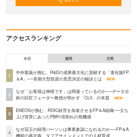
ログイン
アクセスランキング
今日
週間
月間
中外製薬が挑む、R&Dの成果最大化に貢献する「進化版FP
1
＆A」──長期大型投資の意思決定の秘訣とは
NEW
なぜ「お客様は神様です」は間違っているのか──データ分
2
析の巨匠フェーダー教授が明かす「CLV」の本質
NEW
ENEOSが挑む、ROIC経営を加速させるFP＆A組織──立ち
3
上げ背景にあったPBR1倍割れの危機感
なぜ花王の経理パーソンは事業参謀になれるのか──FP＆A
4
機能の再定義、タフアサインメントでの人材育成