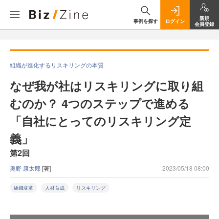
新規
事例を探す
ログイン
会員登録
組織が進化するリスキリングの本質
なぜ我が社はリスキリングに取り組
むのか？ 4つのステップで進める
「自社にとってのリスキリング定
義」
第2回
奥野 康太郎
[著]
2023/05/18 08:00
組織変革
人材育成
リスキリング