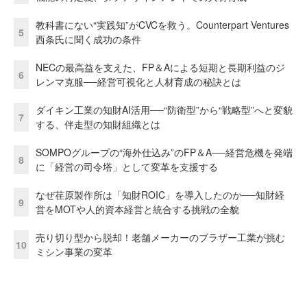
教科書にない“実践知”がCVCを救う。Counterpart Ventures
5
西条氏に聞く成功の条件
NECの最高益を支えた、FP＆Aによる短期と長期利益のジ
6
レンマ克服──経営可視化と人材育成の秘訣とは
ダイキン工業の知財AI活用──“防衛型”から“戦略型”へと変貌
7
する、伴走型の知財組織とは
SOMPOグループの“海外仕込み”のFP＆A──経営危機を発端
8
に「経営の司令塔」として変革を支援する
なぜ荏原製作所は「知財ROIC」を導入したのか──知財経
9
営をMOTや人的資本経営と統合する挑戦の全貌
売り切り型から脱却！老舗メーカーのブラザー工業が挑む
10
ミシン事業の変革