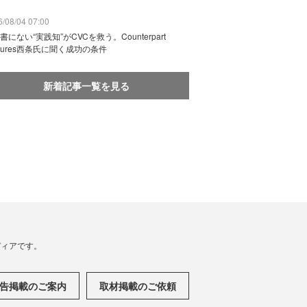
/08/04 07:00
書にない“実践知”がCVCを救う。Counterpart
ntures西条氏に聞く成功の条件
新着記事一覧を見る
メディアです。
告掲載のご案内
取材掲載のご依頼