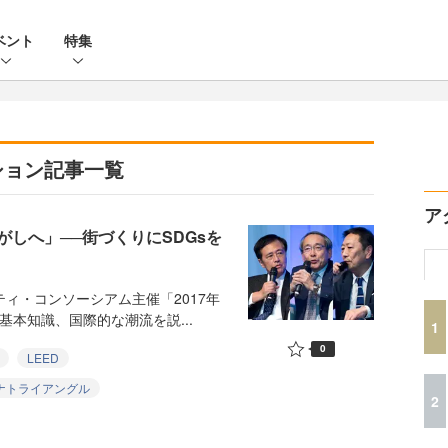
ベント
特集
ション記事一覧
ア
しへ」──街づくりにSDGsを
ィ・コンソーシアム主催「2017年
基本知識、国際的な潮流を説...
1
0
LEED
ナトライアングル
2