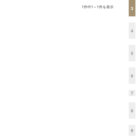
1件中1～1件を表示
3
4
5
6
7
8
9