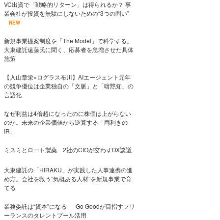
VC出資で「戦略的リターン」は得られるか？ 事
業会社が投資を無駄にしないための“3つの問い”
NEW
新規事業提案制度を「The Model」で科学する。
大東建託遠藤氏に聞く、応募者を急増させた具体
施策
【入山章栄×ログラス布川】AIエージェント元年
の競争優位は企業独自の「文脈」と「暗黙知」の
言語化
なぜ利益は4倍超になったのに株価は上がらない
のか。未来の企業価値から逆算する「両利きの
IR」
ミスミとロート製薬 2社のCIOが交わすDX談議
大東建託の「HIRAKU」が実践した人事連携の進
め方。会社を救う“気概ある人材”を新規事業で育
てる
業務委託は“資本”になる──Go Goodが目指すフリ
ーランスのタレントプール活用