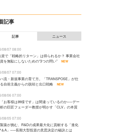
着記事
記事
ニュース
/08/07 08:00
出資で「戦略的リターン」は得られるか？ 事業会社
資を無駄にしないための“3つの問い”
NEW
/08/07 07:00
ハ流・新規事業の育て方。「TRANSPOSE」が仕
る自前主義からの脱却と出口戦略
NEW
/08/06 07:00
「お客様は神様です」は間違っているのか──デー
析の巨匠フェーダー教授が明かす「CLV」の本質
/08/05 07:00
製薬が挑む、R&Dの成果最大化に貢献する「進化
P＆A」──長期大型投資の意思決定の秘訣とは