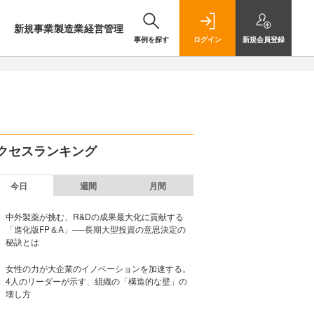
新規事業
製造業
経営管理
事例を探す
ログイン
新規
会員登録
クセスランキング
今日
週間
月間
中外製薬が挑む、R&Dの成果最大化に貢献する
「進化版FP＆A」──長期大型投資の意思決定の
秘訣とは
女性の力が大企業のイノベーションを加速する。
4人のリーダーが示す、組織の「構造的な壁」の
壊し方