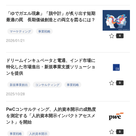
「ゆでガエル現象」「脱中計」が炙り出す短期
最適の罠 長期価値創造との両立を図るには？
マーケティング
事業戦略
4
2026/01/21
ドリームインキュベータと電通、インド市場に
特化した市場進出・新規事業支援ソリューショ
ンを提供
0
新規事業創出
コンサルティング
事業戦略
2025/10/28
PwCコンサルティング、人的資本開示の成熟度
を測定する「人的資本開示インパクトアセスメ
ント」を開始
0
事業戦略
人的資本開示