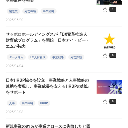
本格量産を発表
1
製造業
経営戦略
事業戦略
2025/05/20
サッポロホールディングスが「DX変革推進人
財育成プログラム」を開始 日本アイ・ビー・
エムが協力
0
データ活用
DX人材育成
事業戦略
経営課題
2025/04/04
日本HRBP協会を設立 事業戦略と人事戦略の
連携を実現し、事業成長を支えるHRBPの創出
をサポート
0
人事
事業戦略
HRBP
2025/03/03
新規事業の81％が事業グロースに失敗したと回