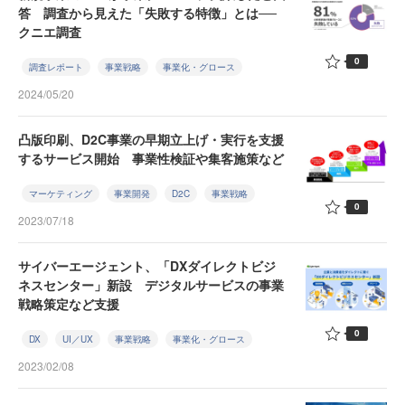
答 調査から見えた「失敗する特徴」とは──
クニエ調査
0
調査レポート
事業戦略
事業化・グロース
2024/05/20
凸版印刷、D2C事業の早期立上げ・実行を支援
するサービス開始 事業性検証や集客施策など
マーケティング
事業開発
D2C
事業戦略
0
2023/07/18
サイバーエージェント、「DXダイレクトビジ
ネスセンター」新設 デジタルサービスの事業
戦略策定など支援
0
DX
UI／UX
事業戦略
事業化・グロース
2023/02/08