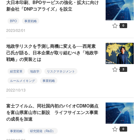
大日本印刷、BPOサービスの強化・拡大に向け
新会社「DNPコアライズ」を設立
BPO
事業戦略
0
2023/02/01
地政学リスクを予測し商機に変える──西尾素
己氏が語る、日本企業が取り組むべき「地政学
戦略」の実装とは
3
経営変革
地政学
リスクマネジメント
ルールメイキング
事業戦略
2022/10/13
富士フイルム、同社国内初のバイオCDMO拠点
を富山県富山市に新設 ライフサイエンス事業
の成長を加速
0
事業戦略
研究開発（R&D）