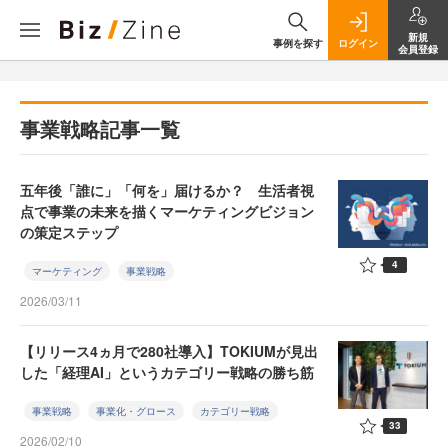
新規
事例を探す
ログイン
会員登録
事業戦略記事一覧
五年後「誰に」「何を」届けるか？ 生活者視
点で事業の未来を描くマーケティングビジョン
の策定ステップ
4
マーケティング
事業戦略
2026/03/11
【リリース4ヵ月で280社導入】TOKIUMが見出
した「経理AI」というカテゴリー戦略の勝ち筋
事業戦略
事業化・グロース
カテゴリー戦略
33
2026/02/10