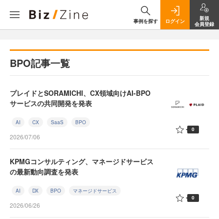
新規
事例を探す
ログイン
会員登録
BPO記事一覧
プレイドとSORAMICHI、CX領域向けAI-BPO
サービスの共同開発を発表
AI
CX
SaaS
BPO
0
2026/07/06
KPMGコンサルティング、マネージドサービス
の最新動向調査を発表
AI
DX
BPO
マネージドサービス
0
2026/06/26