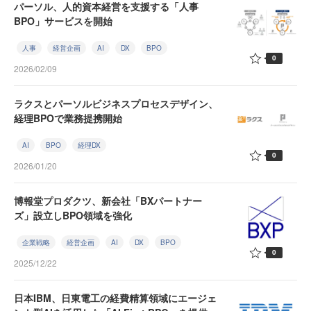
パーソル、人的資本経営を支援する「人事
BPO」サービスを開始
人事
経営企画
AI
DX
BPO
0
2026/02/09
ラクスとパーソルビジネスプロセスデザイン、
経理BPOで業務提携開始
AI
BPO
経理DX
0
2026/01/20
博報堂プロダクツ、新会社「BXパートナー
ズ」設立しBPO領域を強化
企業戦略
経営企画
AI
DX
BPO
0
2025/12/22
日本IBM、日東電工の経費精算領域にエージェ