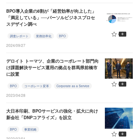
BPO導入企業の8割が「経営効率が向上した」
「満足している」──パーソルビジネスプロセ
スデザイン調べ
0
調査レポート
業務効率化
BPO
2024/09/27
デロイト トーマツ、企業のコーポレート部門向
け課題解決サービス運用の拠点を群馬県前橋市
に設置
0
BPO
コーポレート変革
Corporate as a Service
2023/04/28
大日本印刷、BPOサービスの強化・拡大に向け
新会社「DNPコアライズ」を設立
BPO
事業戦略
0
2023/02/01