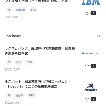
ント型AIを活用した「AI First BPO」を提供
AI
経費精算
BPO
0
2025/11/27
Job Board
PR
ラクスとパソナ、経理BPOで業務提携 経費精
算業務を効率化
DX
経理
BPO
0
2025/10/07
ホスポート、宿泊業界特化型AIエージェント
「Hosport」に二つの新機能を追加
AI
観光DX
BPO
0
2025/04/09