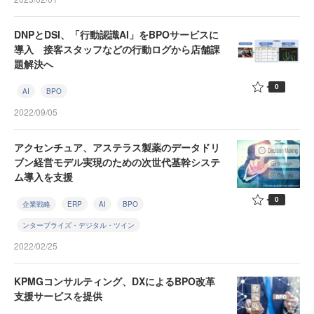
DNPとDSI、「行動認識AI」をBPOサービスに
導入 接客スタッフなどの行動ログから店舗課
題解決へ
0
AI
BPO
2022/09/05
アクセンチュア、アステラス製薬のデータドリ
ブン経営モデル実現のための次世代基幹システ
ム導入を支援
0
企業戦略
ERP
AI
BPO
ンタープライズ・デジタル・ツイン
2022/02/25
KPMGコンサルティング、DXによるBPO改革
支援サービスを提供