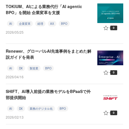
TOKIUM、AIによる業務代行「AI agentic
BPO」を開始 企業変革を支援
AI
企業変革
経理
AX
BPO
0
2026/05/25
Renewer、グローバルAI先進事例をまとめた解
説ガイドを発表
AI
DX
製造業
BPO
0
2026/04/16
SHIFT、AI導入前提の業務モデルをBPaaSで外
部提供開始
AI
DX
業務のデジタル化
BPO
0
2026/02/13