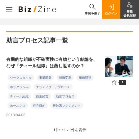
新規
事例を探す
ログイン
会員登録
助言プロセス記事一覧
有機的な組織が不確実性に有効という結論を、
なぜ『ティール組織』は蒸し返すのか？
ワークスタイル
事業開発
組織変革
組織開発
1
ホラクラシ―
ナラティブ・アプローチ
ティール組織
自主経営
助言プロセス
ホールネス
存在目的
複雑系マネジメント
2018/04/03
1件中1～1件を表示